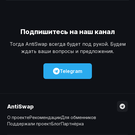
Наличные
Наличные
USD
USD
Наличные
Наличные
KZT
KZT
Подпишитесь на наш канал
Тогда AntiSwap всегда будет под рукой. Будем
ждать ваши вопросы и предложения.
Telegram
AntiSwap
О проекте
Рекомендации
Для обменников
Поддержали проект
Блог
Партнёрка