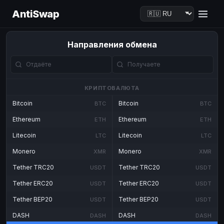
AntiSwap
Направления обмена
КРИПТОВАЛЮТА
Bitcoin
Bitcoin
BTC
BTC
Ethereum
Ethereum
ETH
ETH
Litecoin
Litecoin
LTC
LTC
Monero
Monero
XMR
XMR
Tether TRC20
Tether TRC20
USDT
USDT
Tether ERC20
Tether ERC20
USDT
USDT
Tether BEP20
Tether BEP20
USDT
USDT
DASH
DASH
DASH
DASH