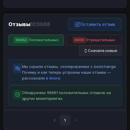
ЮMoney
ЮMoney
RUB
RUB
БАЛАНСЫ КРИПТОБИРЖ
Отзывы
103068
Binance
Binance
Оставить отзыв
RUB
RUB
ИНТЕРНЕТ БАНКИНГ
96662
Положительных
6406
Отрицательных
СБЕР
СБЕР
RUB
RUB
Сначала новые
Альфа-Банк
Альфа-Банк
RUB
RUB
Райффайзен
Райффайзен
RUB
RUB
Мы скрыли отзывы, скопированные с bestchange.
ВТБ
ВТБ
RUB
RUB
Почему и как теперь устроены наши отзывы —
рассказали
в блоге
.
Т-Банк
Т-Банк
RUB
RUB
ДЕНЕЖНЫЕ ПЕРЕВОДЫ
Обнаружено 96661 положительных отзывов на
других мониторингах.
ЗК
ЗК
USD
USD
WU
WU
USD
USD
НАЛИЧНЫЕ ДЕНЬГИ
1
Наличные
Наличные
RUB
RUB