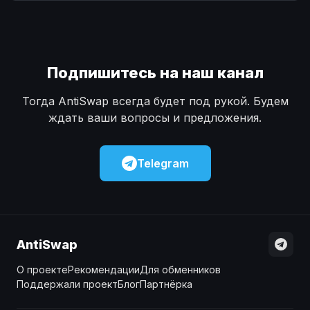
Наличные
Наличные
USD
USD
Наличные
Наличные
KZT
KZT
Подпишитесь на наш канал
Тогда AntiSwap всегда будет под рукой. Будем
ждать ваши вопросы и предложения.
Telegram
AntiSwap
О проекте
Рекомендации
Для обменников
Поддержали проект
Блог
Партнёрка