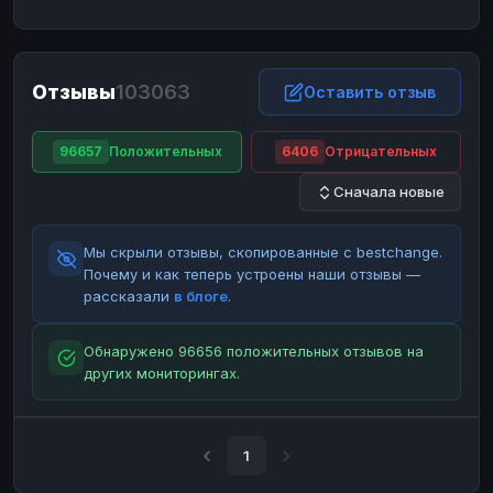
ЮMoney
ЮMoney
RUB
RUB
БАЛАНСЫ КРИПТОБИРЖ
Отзывы
103063
Binance
Binance
Оставить отзыв
RUB
RUB
ИНТЕРНЕТ БАНКИНГ
96657
Положительных
6406
Отрицательных
СБЕР
СБЕР
RUB
RUB
Сначала новые
Альфа-Банк
Альфа-Банк
RUB
RUB
Райффайзен
Райффайзен
RUB
RUB
Мы скрыли отзывы, скопированные с bestchange.
ВТБ
ВТБ
RUB
RUB
Почему и как теперь устроены наши отзывы —
рассказали
в блоге
.
Т-Банк
Т-Банк
RUB
RUB
ДЕНЕЖНЫЕ ПЕРЕВОДЫ
Обнаружено 96656 положительных отзывов на
других мониторингах.
ЗК
ЗК
USD
USD
WU
WU
USD
USD
НАЛИЧНЫЕ ДЕНЬГИ
1
Наличные
Наличные
RUB
RUB