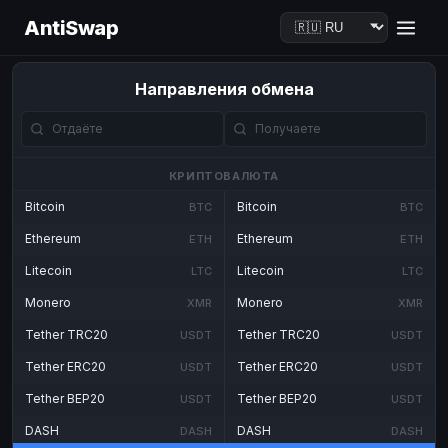
AntiSwap
Направления обмена
КРИПТОВАЛЮТА
Bitcoin
Bitcoin
BTC
BTC
Ethereum
Ethereum
ETH
ETH
Litecoin
Litecoin
LTC
LTC
Monero
Monero
XMR
XMR
Tether TRC20
Tether TRC20
USDT
USDT
Tether ERC20
Tether ERC20
USDT
USDT
Tether BEP20
Tether BEP20
USDT
USDT
DASH
DASH
DASH
DASH