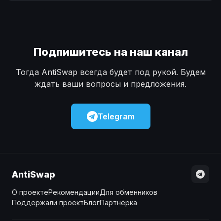
Наличные
Наличные
USD
USD
Наличные
Наличные
KZT
KZT
Подпишитесь на наш канал
Тогда AntiSwap всегда будет под рукой. Будем
ждать ваши вопросы и предложения.
Telegram
AntiSwap
О проекте
Рекомендации
Для обменников
Поддержали проект
Блог
Партнёрка