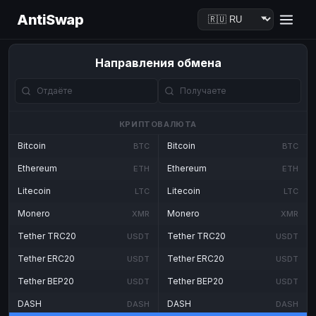
AntiSwap
Направления обмена
КРИПТОВАЛЮТА
Bitcoin
Bitcoin
BTC
BTC
Ethereum
Ethereum
ETH
ETH
Litecoin
Litecoin
LTC
LTC
Monero
Monero
XMR
XMR
Tether TRC20
Tether TRC20
USDT
USDT
Tether ERC20
Tether ERC20
USDT
USDT
Tether BEP20
Tether BEP20
USDT
USDT
DASH
DASH
DASH
DASH