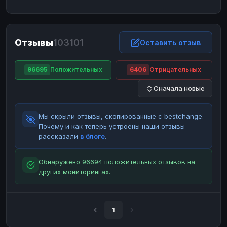
ЮMoney
ЮMoney
RUB
RUB
БАЛАНСЫ КРИПТОБИРЖ
Отзывы
103101
Binance
Binance
Оставить отзыв
RUB
RUB
ИНТЕРНЕТ БАНКИНГ
96695
Положительных
6406
Отрицательных
СБЕР
СБЕР
RUB
RUB
Сначала новые
Альфа-Банк
Альфа-Банк
RUB
RUB
Райффайзен
Райффайзен
RUB
RUB
Мы скрыли отзывы, скопированные с bestchange.
ВТБ
ВТБ
RUB
RUB
Почему и как теперь устроены наши отзывы —
рассказали
в блоге
.
Т-Банк
Т-Банк
RUB
RUB
ДЕНЕЖНЫЕ ПЕРЕВОДЫ
Обнаружено 96694 положительных отзывов на
других мониторингах.
ЗК
ЗК
USD
USD
WU
WU
USD
USD
НАЛИЧНЫЕ ДЕНЬГИ
1
Наличные
Наличные
RUB
RUB