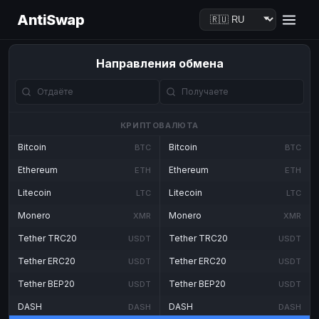
AntiSwap
Направления обмена
КРИПТОВАЛЮТА
Bitcoin
Bitcoin
BTC
BTC
Ethereum
Ethereum
ETH
ETH
Litecoin
Litecoin
LTC
LTC
Monero
Monero
XMR
XMR
Tether TRC20
Tether TRC20
USDT
USDT
Tether ERC20
Tether ERC20
USDT
USDT
Tether BEP20
Tether BEP20
USDT
USDT
DASH
DASH
DASH
DASH