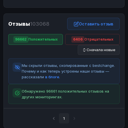
ЮMoney
ЮMoney
RUB
RUB
БАЛАНСЫ КРИПТОБИРЖ
Отзывы
103068
Binance
Binance
Оставить отзыв
RUB
RUB
ИНТЕРНЕТ БАНКИНГ
96662
Положительных
6406
Отрицательных
СБЕР
СБЕР
RUB
RUB
Сначала новые
Альфа-Банк
Альфа-Банк
RUB
RUB
Райффайзен
Райффайзен
RUB
RUB
Мы скрыли отзывы, скопированные с bestchange.
ВТБ
ВТБ
RUB
RUB
Почему и как теперь устроены наши отзывы —
рассказали
в блоге
.
Т-Банк
Т-Банк
RUB
RUB
ДЕНЕЖНЫЕ ПЕРЕВОДЫ
Обнаружено 96661 положительных отзывов на
других мониторингах.
ЗК
ЗК
USD
USD
WU
WU
USD
USD
НАЛИЧНЫЕ ДЕНЬГИ
1
Наличные
Наличные
RUB
RUB