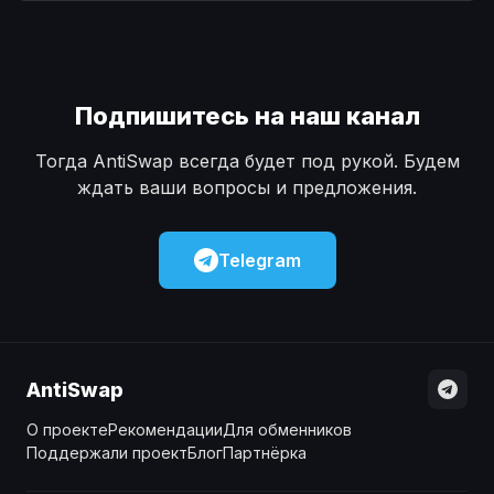
Наличные
Наличные
USD
USD
Наличные
Наличные
KZT
KZT
Подпишитесь на наш канал
Тогда AntiSwap всегда будет под рукой. Будем
ждать ваши вопросы и предложения.
Telegram
AntiSwap
О проекте
Рекомендации
Для обменников
Поддержали проект
Блог
Партнёрка