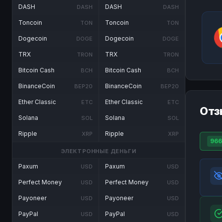
DASH
DASH
DASH
DASH
Toncoin
Toncoin
TON
TON
Dogecoin
Dogecoin
DOGE
DOGE
TRX
TRX
TRON
TRON
Bitcoin Cash
Bitcoin Cash
BCH
BCH
BinanceCoin
BinanceCoin
BEP20
BEP20
Ether Classic
Ether Classic
ETC
ETC
Отз
Solana
Solana
SOL
SOL
Ripple
Ripple
XRP
XRP
966
ЭЛЕКТРОННЫЕ ДЕНЬГИ
Paxum
Paxum
USD
USD
Perfect Money
Perfect Money
USD
USD
Payoneer
Payoneer
USD
USD
PayPal
PayPal
USD
USD