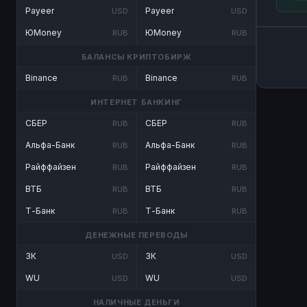
Payeer
Payeer
USD
USD
ЮMoney
ЮMoney
RUB
RUB
БАЛАНСЫ КРИПТОБИРЖ
Binance
Binance
RUB
RUB
ИНТЕРНЕТ БАНКИНГ
СБЕР
СБЕР
RUB
RUB
Альфа-Банк
Альфа-Банк
RUB
RUB
Райффайзен
Райффайзен
RUB
RUB
ВТБ
ВТБ
RUB
RUB
Т-Банк
Т-Банк
RUB
RUB
ДЕНЕЖНЫЕ ПЕРЕВОДЫ
ЗК
ЗК
USD
USD
WU
WU
USD
USD
НАЛИЧНЫЕ ДЕНЬГИ