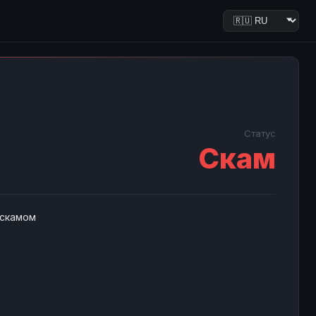
Статус
Скам
 скамом