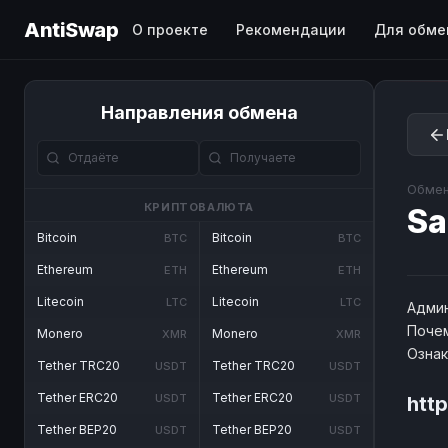
AntiSwap
О проекте
Рекомендации
Для обме
Направления обмена
Обмен
КРИПТОВАЛЮТА
Sa
Bitcoin
Bitcoin
BTC
BTC
Ethereum
Ethereum
ETH
ETH
Litecoin
Litecoin
LTC
LTC
Админ
Почем
Monero
Monero
XMR
XMR
Озна
Tether TRC20
Tether TRC20
USDT
USDT
Tether ERC20
Tether ERC20
USDT
USDT
htt
Tether BEP20
Tether BEP20
USDT
USDT