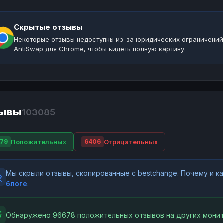
Скрытые отзывы
Некоторые отзывы недоступны из-за юридических ограничений
AntiSwap для Chrome, чтобы видеть полную картину.
ывы
103085
Положительных
Отрицательных
79
6406
Мы скрыли отзывы, скопированные с bestchange. Почему и 
блоге
.
Обнаружено 96678 положительных отзывов на других монит