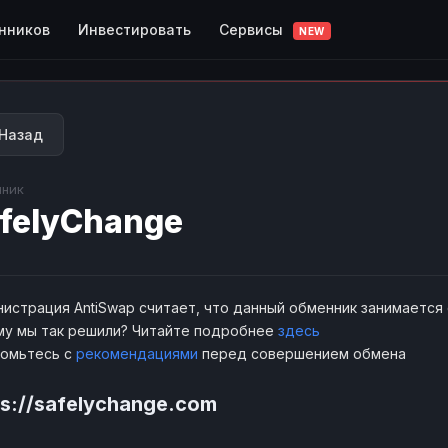
Сервисы
нников
Инвестировать
NEW
Назад
ник
felyChange
истрация AntiSwap считает, что данный обменник занимается
у мы так решили? Читайте подробнее
здесь
комьтесь с
рекомендациями
перед совершением обмена
ps://safelychange.com