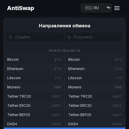
AntiSwap
Направления обмена
КРИПТОВАЛЮТА
Bitcoin
Bitcoin
BTC
BTC
Ethereum
Ethereum
ETH
ETH
Litecoin
Litecoin
LTC
LTC
Monero
Monero
XMR
XMR
Tether TRC20
Tether TRC20
USDT
USDT
Tether ERC20
Tether ERC20
USDT
USDT
Tether BEP20
Tether BEP20
USDT
USDT
DASH
DASH
DASH
DASH