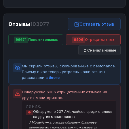
ЮMoney
ЮMoney
RUB
RUB
БАЛАНСЫ КРИПТОБИРЖ
Отзывы
103077
Binance
Binance
Оставить отзыв
RUB
RUB
ИНТЕРНЕТ БАНКИНГ
96671
Положительных
6406
Отрицательных
СБЕР
СБЕР
RUB
RUB
Сначала новые
Альфа-Банк
Альфа-Банк
RUB
RUB
Райффайзен
Райффайзен
RUB
RUB
Мы скрыли отзывы, скопированные с bestchange.
ВТБ
ВТБ
RUB
RUB
Почему и как теперь устроены наши отзывы —
рассказали
в блоге
.
Т-Банк
Т-Банк
RUB
RUB
ДЕНЕЖНЫЕ ПЕРЕВОДЫ
Обнаружено 6386 отрицательных отзывов на
других мониторингах.
ЗК
ЗК
USD
USD
ИЗ НИХ:
WU
WU
USD
USD
Обнаружено 237 AML-кейсов среди отзывов
🚫
на других мониторингах.
НАЛИЧНЫЕ ДЕНЬГИ
AML-кейс — это когда обменник блокирует
Наличные
Наличные
RUB
RUB
криптовалюту пользователя и отказывается