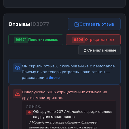
ЮMoney
ЮMoney
RUB
RUB
БАЛАНСЫ КРИПТОБИРЖ
Отзывы
103077
Binance
Binance
Оставить отзыв
RUB
RUB
ИНТЕРНЕТ БАНКИНГ
96671
Положительных
6406
Отрицательных
СБЕР
СБЕР
RUB
RUB
Сначала новые
Альфа-Банк
Альфа-Банк
RUB
RUB
Райффайзен
Райффайзен
RUB
RUB
Мы скрыли отзывы, скопированные с bestchange.
ВТБ
ВТБ
RUB
RUB
Почему и как теперь устроены наши отзывы —
рассказали
в блоге
.
Т-Банк
Т-Банк
RUB
RUB
ДЕНЕЖНЫЕ ПЕРЕВОДЫ
Обнаружено 6386 отрицательных отзывов на
других мониторингах.
ЗК
ЗК
USD
USD
ИЗ НИХ:
WU
WU
USD
USD
Обнаружено 237 AML-кейсов среди отзывов
🚫
на других мониторингах.
НАЛИЧНЫЕ ДЕНЬГИ
AML-кейс — это когда обменник блокирует
Наличные
Наличные
RUB
RUB
криптовалюту пользователя и отказывается