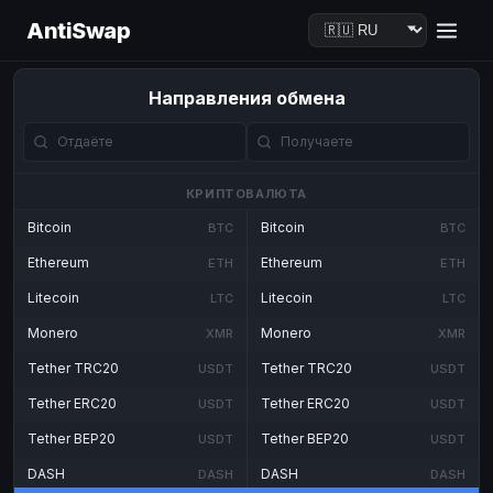
AntiSwap
Направления обмена
КРИПТОВАЛЮТА
Bitcoin
Bitcoin
BTC
BTC
Ethereum
Ethereum
ETH
ETH
Litecoin
Litecoin
LTC
LTC
Monero
Monero
XMR
XMR
Tether TRC20
Tether TRC20
USDT
USDT
Tether ERC20
Tether ERC20
USDT
USDT
Tether BEP20
Tether BEP20
USDT
USDT
DASH
DASH
DASH
DASH