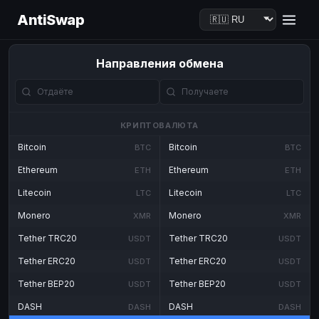
AntiSwap
Направления обмена
КРИПТОВАЛЮТА
Bitcoin
Bitcoin
BTC
BTC
Ethereum
Ethereum
ETH
ETH
Litecoin
Litecoin
LTC
LTC
Monero
Monero
XMR
XMR
Tether TRC20
Tether TRC20
USDT
USDT
Tether ERC20
Tether ERC20
USDT
USDT
Tether BEP20
Tether BEP20
USDT
USDT
DASH
DASH
DASH
DASH