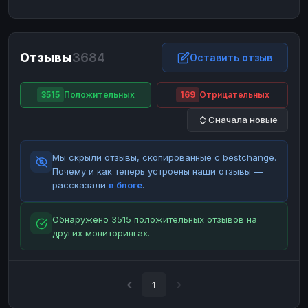
ЮMoney
ЮMoney
RUB
RUB
БАЛАНСЫ КРИПТОБИРЖ
Отзывы
3684
Binance
Binance
Оставить отзыв
RUB
RUB
ИНТЕРНЕТ БАНКИНГ
3515
Положительных
169
Отрицательных
СБЕР
СБЕР
RUB
RUB
Сначала новые
Альфа-Банк
Альфа-Банк
RUB
RUB
Райффайзен
Райффайзен
RUB
RUB
Мы скрыли отзывы, скопированные с bestchange.
ВТБ
ВТБ
RUB
RUB
Почему и как теперь устроены наши отзывы —
рассказали
в блоге
.
Т-Банк
Т-Банк
RUB
RUB
ДЕНЕЖНЫЕ ПЕРЕВОДЫ
Обнаружено 3515 положительных отзывов на
других мониторингах.
ЗК
ЗК
USD
USD
WU
WU
USD
USD
НАЛИЧНЫЕ ДЕНЬГИ
1
Наличные
Наличные
RUB
RUB