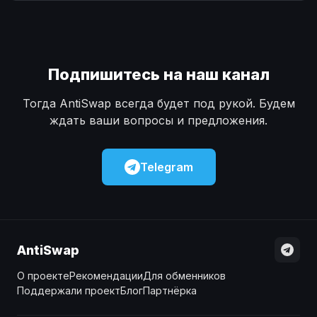
Наличные
Наличные
USD
USD
Наличные
Наличные
KZT
KZT
Подпишитесь на наш канал
Тогда AntiSwap всегда будет под рукой. Будем
ждать ваши вопросы и предложения.
Telegram
AntiSwap
О проекте
Рекомендации
Для обменников
Поддержали проект
Блог
Партнёрка