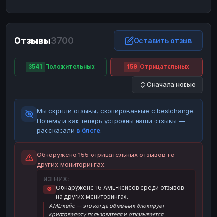
ЮMoney
ЮMoney
RUB
RUB
БАЛАНСЫ КРИПТОБИРЖ
Отзывы
3700
Binance
Binance
Оставить отзыв
RUB
RUB
ИНТЕРНЕТ БАНКИНГ
3541
Положительных
159
Отрицательных
СБЕР
СБЕР
RUB
RUB
Сначала новые
Альфа-Банк
Альфа-Банк
RUB
RUB
Райффайзен
Райффайзен
RUB
RUB
Мы скрыли отзывы, скопированные с bestchange.
ВТБ
ВТБ
RUB
RUB
Почему и как теперь устроены наши отзывы —
рассказали
в блоге
.
Т-Банк
Т-Банк
RUB
RUB
ДЕНЕЖНЫЕ ПЕРЕВОДЫ
Обнаружено 155 отрицательных отзывов на
других мониторингах.
ЗК
ЗК
USD
USD
ИЗ НИХ:
WU
WU
USD
USD
Обнаружено 16 AML-кейсов среди отзывов
🚫
на других мониторингах.
НАЛИЧНЫЕ ДЕНЬГИ
AML-кейс — это когда обменник блокирует
Наличные
Наличные
RUB
RUB
криптовалюту пользователя и отказывается