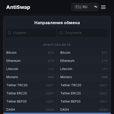
AntiSwap
Направления обмена
КРИПТОВАЛЮТА
Bitcoin
Bitcoin
BTC
BTC
Ethereum
Ethereum
ETH
ETH
Litecoin
Litecoin
LTC
LTC
Monero
Monero
XMR
XMR
Tether TRC20
Tether TRC20
USDT
USDT
Tether ERC20
Tether ERC20
USDT
USDT
Tether BEP20
Tether BEP20
USDT
USDT
DASH
DASH
DASH
DASH