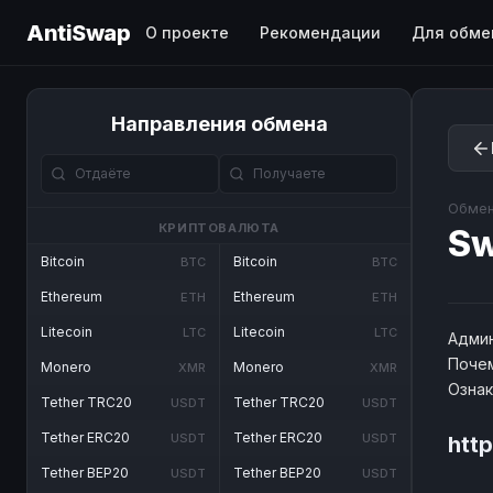
AntiSwap
О проекте
Рекомендации
Для обме
Направления обмена
Обмен
КРИПТОВАЛЮТА
S
Bitcoin
Bitcoin
BTC
BTC
Ethereum
Ethereum
ETH
ETH
Litecoin
Litecoin
LTC
LTC
Админ
Почем
Monero
Monero
XMR
XMR
Озна
Tether TRC20
Tether TRC20
USDT
USDT
Tether ERC20
Tether ERC20
USDT
USDT
htt
Tether BEP20
Tether BEP20
USDT
USDT