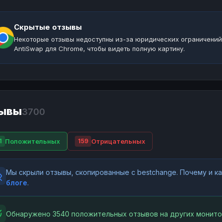
Скрытые отзывы
Некоторые отзывы недоступны из-за юридических ограничений
AntiSwap для Chrome, чтобы видеть полную картину.
ывы
3700
Положительных
Отрицательных
1
159
Мы скрыли отзывы, скопированные с bestchange. Почему и 
блоге
.
Обнаружено 3540 положительных отзывов на других монито