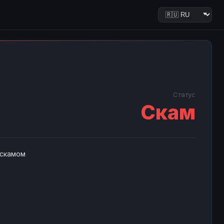
Статус
Скам
 скамом