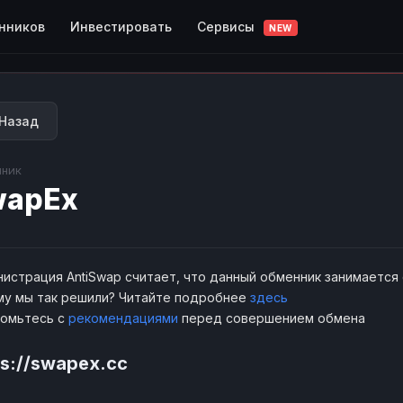
Сервисы
нников
Инвестировать
NEW
Назад
ник
wapEx
истрация AntiSwap считает, что данный обменник занимается
у мы так решили? Читайте подробнее
здесь
комьтесь с
рекомендациями
перед совершением обмена
ps://swapex.cc