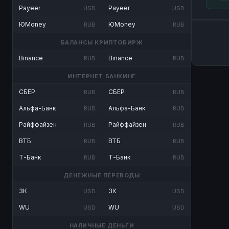
Payeer
Payeer
USD
USD
ЮMoney
ЮMoney
RUB
RUB
БАЛАНСЫ КРИПТОБИРЖ
Binance
Binance
RUB
RUB
ИНТЕРНЕТ БАНКИНГ
СБЕР
СБЕР
RUB
RUB
Альфа-Банк
Альфа-Банк
RUB
RUB
Райффайзен
Райффайзен
RUB
RUB
ВТБ
ВТБ
RUB
RUB
Т-Банк
Т-Банк
RUB
RUB
ДЕНЕЖНЫЕ ПЕРЕВОДЫ
ЗК
ЗК
USD
USD
WU
WU
USD
USD
НАЛИЧНЫЕ ДЕНЬГИ