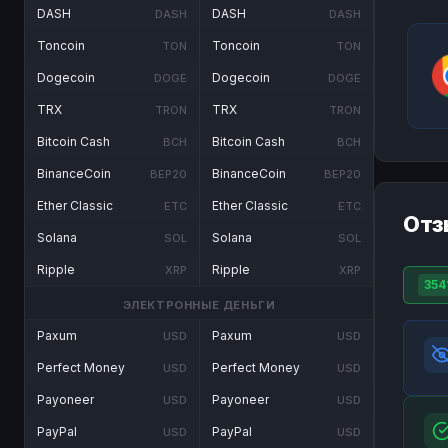
DASH
DASH
DASH
DASH
Toncoin
Toncoin
TON
TON
Dogecoin
Dogecoin
DOGE
DOGE
TRX
TRX
TRON
TRON
Bitcoin Cash
Bitcoin Cash
BCH
BCH
BinanceCoin
BinanceCoin
BEP20
BEP20
Ether Classic
Ether Classic
ETC
ETC
Отз
Solana
Solana
SOL
SOL
Ripple
Ripple
XRP
XRP
354
ЭЛЕКТРОННЫЕ ДЕНЬГИ
Paxum
Paxum
USD
USD
Perfect Money
Perfect Money
USD
USD
Payoneer
Payoneer
USD
USD
PayPal
PayPal
USD
USD