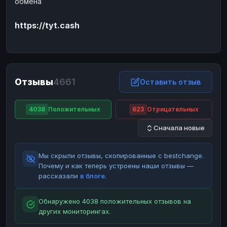
обмена
ЮMoney
ЮMoney
RUB
RUB
https://tyt.cash
БАЛАНСЫ КРИПТОБИРЖ
Binance
Binance
RUB
RUB
ИНТЕРНЕТ БАНКИНГ
СБЕР
СБЕР
RUB
RUB
Отзывы
4661
Оставить отзыв
Альфа-Банк
Альфа-Банк
RUB
RUB
Райффайзен
Райффайзен
RUB
RUB
4038
Положительных
623
Отрицательных
ВТБ
ВТБ
RUB
RUB
Сначала новые
Т-Банк
Т-Банк
RUB
RUB
Мы скрыли отзывы, скопированные с bestchange.
ДЕНЕЖНЫЕ ПЕРЕВОДЫ
Почему и как теперь устроены наши отзывы —
ЗК
ЗК
USD
USD
рассказали
в блоге
.
WU
WU
USD
USD
Обнаружено 4038 положительных отзывов на
НАЛИЧНЫЕ ДЕНЬГИ
других мониторингах.
Наличные
Наличные
RUB
RUB