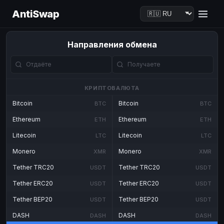
AntiSwap
Направления обмена
КРИПТОВАЛЮТА
Bitcoin
Bitcoin
BTC
BTC
Ethereum
Ethereum
ETH
ETH
Litecoin
Litecoin
LTC
LTC
Monero
Monero
XMR
XMR
Tether TRC20
Tether TRC20
USDT
USDT
Tether ERC20
Tether ERC20
USDT
USDT
Tether BEP20
Tether BEP20
USDT
USDT
DASH
DASH
DASH
DASH