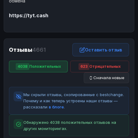
обмена
ЮMoney
ЮMoney
RUB
RUB
https://tyt.cash
БАЛАНСЫ КРИПТОБИРЖ
Binance
Binance
RUB
RUB
ИНТЕРНЕТ БАНКИНГ
СБЕР
СБЕР
RUB
RUB
Отзывы
4661
Оставить отзыв
Альфа-Банк
Альфа-Банк
RUB
RUB
Райффайзен
Райффайзен
RUB
RUB
4038
Положительных
623
Отрицательных
ВТБ
ВТБ
RUB
RUB
Сначала новые
Т-Банк
Т-Банк
RUB
RUB
Мы скрыли отзывы, скопированные с bestchange.
ДЕНЕЖНЫЕ ПЕРЕВОДЫ
Почему и как теперь устроены наши отзывы —
ЗК
ЗК
USD
USD
рассказали
в блоге
.
WU
WU
USD
USD
Обнаружено 4038 положительных отзывов на
НАЛИЧНЫЕ ДЕНЬГИ
других мониторингах.
Наличные
Наличные
RUB
RUB