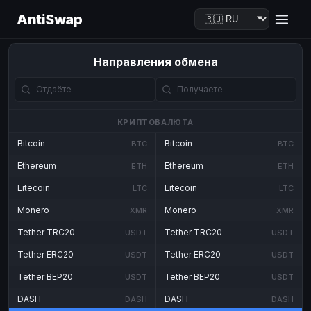
AntiSwap
Направления обмена
КРИПТОВАЛЮТА
Bitcoin
Bitcoin
BTC
BTC
Ethereum
Ethereum
ETH
ETH
Litecoin
Litecoin
LTC
LTC
Monero
Monero
XMR
XMR
Tether TRC20
Tether TRC20
USDT
USDT
Tether ERC20
Tether ERC20
USDT
USDT
Tether BEP20
Tether BEP20
USDT
USDT
DASH
DASH
DASH
DASH