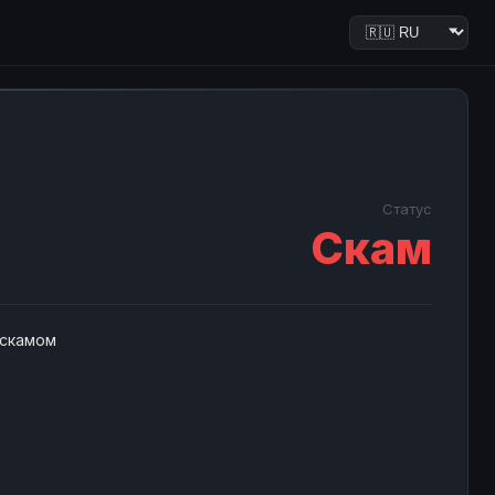
Статус
Скам
 скамом