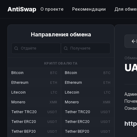
AntiSwap
О проекте
Рекомендации
Для обме
Направления обмена
Обмен
КРИПТОВАЛЮТА
UA
Bitcoin
Bitcoin
BTC
BTC
Ethereum
Ethereum
ETH
ETH
Litecoin
Litecoin
LTC
LTC
Админ
Почем
Monero
Monero
XMR
XMR
Озна
Tether TRC20
Tether TRC20
USDT
USDT
Tether ERC20
Tether ERC20
USDT
USDT
htt
Tether BEP20
Tether BEP20
USDT
USDT