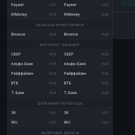
Payeer
Payeer
USD
USD
ЮMoney
ЮMoney
RUB
RUB
БАЛАНСЫ КРИПТОБИРЖ
Binance
Binance
RUB
RUB
ИНТЕРНЕТ БАНКИНГ
СБЕР
СБЕР
RUB
RUB
Альфа-Банк
Альфа-Банк
RUB
RUB
Райффайзен
Райффайзен
RUB
RUB
ВТБ
ВТБ
RUB
RUB
Т-Банк
Т-Банк
RUB
RUB
ДЕНЕЖНЫЕ ПЕРЕВОДЫ
ЗК
ЗК
USD
USD
WU
WU
USD
USD
НАЛИЧНЫЕ ДЕНЬГИ