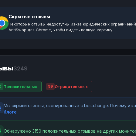
Скрытые отзывы
Некоторые отзывы недоступны из-за юридических ограничений
AntiSwap для Chrome, чтобы видеть полную картину.
ывы
3249
Положительных
Отрицательных
0
99
Мы скрыли отзывы, скопированные с bestchange. Почему и 
блоге
.
Обнаружено 3150 положительных отзывов на других монитор