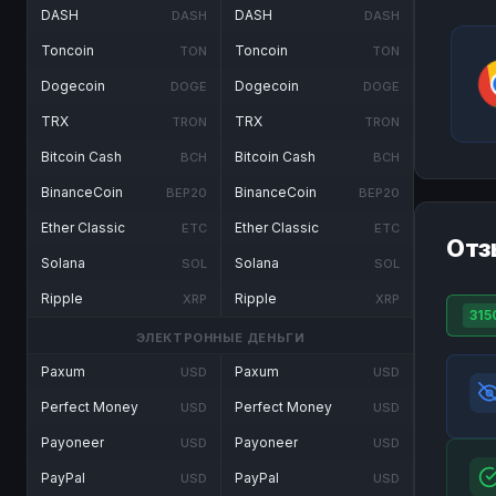
DASH
DASH
DASH
DASH
Toncoin
Toncoin
TON
TON
Dogecoin
Dogecoin
DOGE
DOGE
TRX
TRX
TRON
TRON
Bitcoin Cash
Bitcoin Cash
BCH
BCH
BinanceCoin
BinanceCoin
BEP20
BEP20
Ether Classic
Ether Classic
ETC
ETC
Отз
Solana
Solana
SOL
SOL
Ripple
Ripple
XRP
XRP
315
ЭЛЕКТРОННЫЕ ДЕНЬГИ
Paxum
Paxum
USD
USD
Perfect Money
Perfect Money
USD
USD
Payoneer
Payoneer
USD
USD
PayPal
PayPal
USD
USD