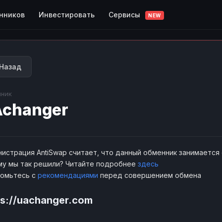
Сервисы
нников
Инвестировать
NEW
Назад
ник
changer
истрация AntiSwap считает, что данный обменник занимается
у мы так решили? Читайте подробнее
здесь
комьтесь с
рекомендациями
перед совершением обмена
ps://uachanger.com