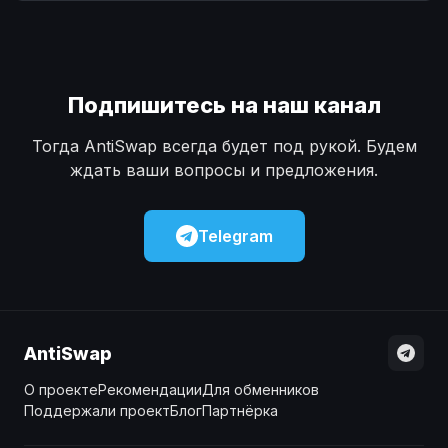
Наличные
Наличные
USD
USD
Наличные
Наличные
KZT
KZT
Подпишитесь на наш канал
Тогда AntiSwap всегда будет под рукой. Будем
ждать ваши вопросы и предложения.
Telegram
AntiSwap
О проекте
Рекомендации
Для обменников
Поддержали проект
Блог
Партнёрка