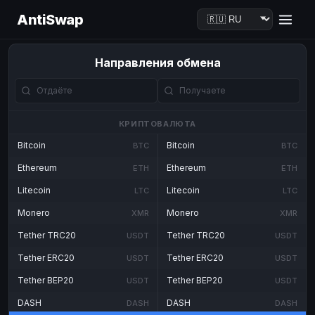
AntiSwap
Направления обмена
КРИПТОВАЛЮТА
Bitcoin
Bitcoin
BTC
BTC
Ethereum
Ethereum
ETH
ETH
Litecoin
Litecoin
LTC
LTC
Monero
Monero
XMR
XMR
Tether TRC20
Tether TRC20
USDT
USDT
Tether ERC20
Tether ERC20
USDT
USDT
Tether BEP20
Tether BEP20
USDT
USDT
DASH
DASH
DASH
DASH