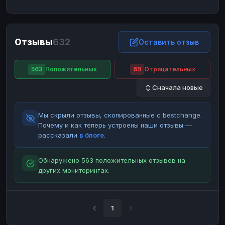
ЮMoney
ЮMoney
RUB
RUB
БАЛАНСЫ КРИПТОБИРЖ
Отзывы
632
Binance
Binance
Оставить отзыв
RUB
RUB
ИНТЕРНЕТ БАНКИНГ
563
Положительных
69
Отрицательных
СБЕР
СБЕР
RUB
RUB
Сначала новые
Альфа-Банк
Альфа-Банк
RUB
RUB
Райффайзен
Райффайзен
RUB
RUB
Мы скрыли отзывы, скопированные с bestchange.
ВТБ
ВТБ
RUB
RUB
Почему и как теперь устроены наши отзывы —
рассказали
в блоге
.
Т-Банк
Т-Банк
RUB
RUB
ДЕНЕЖНЫЕ ПЕРЕВОДЫ
Обнаружено 563 положительных отзывов на
других мониторингах.
ЗК
ЗК
USD
USD
WU
WU
USD
USD
НАЛИЧНЫЕ ДЕНЬГИ
1
Наличные
Наличные
RUB
RUB