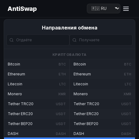
AntiSwap
Направления обмена
КРИПТОВАЛЮТА
Bitcoin
Bitcoin
BTC
BTC
Ethereum
Ethereum
ETH
ETH
Litecoin
Litecoin
LTC
LTC
Monero
Monero
XMR
XMR
Tether TRC20
Tether TRC20
USDT
USDT
Tether ERC20
Tether ERC20
USDT
USDT
Tether BEP20
Tether BEP20
USDT
USDT
DASH
DASH
DASH
DASH