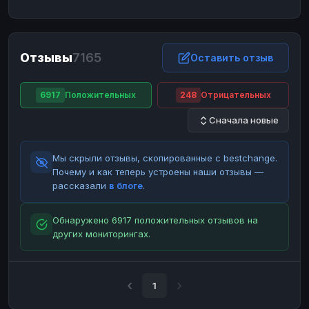
ЮMoney
ЮMoney
RUB
RUB
БАЛАНСЫ КРИПТОБИРЖ
Отзывы
7165
Binance
Binance
Оставить отзыв
RUB
RUB
ИНТЕРНЕТ БАНКИНГ
6917
Положительных
248
Отрицательных
СБЕР
СБЕР
RUB
RUB
Сначала новые
Альфа-Банк
Альфа-Банк
RUB
RUB
Райффайзен
Райффайзен
RUB
RUB
Мы скрыли отзывы, скопированные с bestchange.
ВТБ
ВТБ
RUB
RUB
Почему и как теперь устроены наши отзывы —
рассказали
в блоге
.
Т-Банк
Т-Банк
RUB
RUB
ДЕНЕЖНЫЕ ПЕРЕВОДЫ
Обнаружено 6917 положительных отзывов на
других мониторингах.
ЗК
ЗК
USD
USD
WU
WU
USD
USD
НАЛИЧНЫЕ ДЕНЬГИ
1
Наличные
Наличные
RUB
RUB