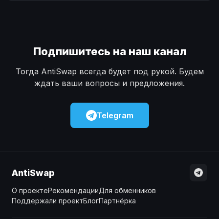
Наличные
Наличные
USD
USD
Наличные
Наличные
KZT
KZT
Подпишитесь на наш канал
Тогда AntiSwap всегда будет под рукой. Будем
ждать ваши вопросы и предложения.
Telegram
AntiSwap
О проекте
Рекомендации
Для обменников
Поддержали проект
Блог
Партнёрка