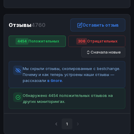
ЮMoney
ЮMoney
RUB
RUB
БАЛАНСЫ КРИПТОБИРЖ
Отзывы
4760
Binance
Binance
Оставить отзыв
RUB
RUB
ИНТЕРНЕТ БАНКИНГ
4454
Положительных
306
Отрицательных
СБЕР
СБЕР
RUB
RUB
Сначала новые
Альфа-Банк
Альфа-Банк
RUB
RUB
Райффайзен
Райффайзен
RUB
RUB
Мы скрыли отзывы, скопированные с bestchange.
ВТБ
ВТБ
RUB
RUB
Почему и как теперь устроены наши отзывы —
рассказали
в блоге
.
Т-Банк
Т-Банк
RUB
RUB
ДЕНЕЖНЫЕ ПЕРЕВОДЫ
Обнаружено 4454 положительных отзывов на
других мониторингах.
ЗК
ЗК
USD
USD
WU
WU
USD
USD
НАЛИЧНЫЕ ДЕНЬГИ
1
Наличные
Наличные
RUB
RUB