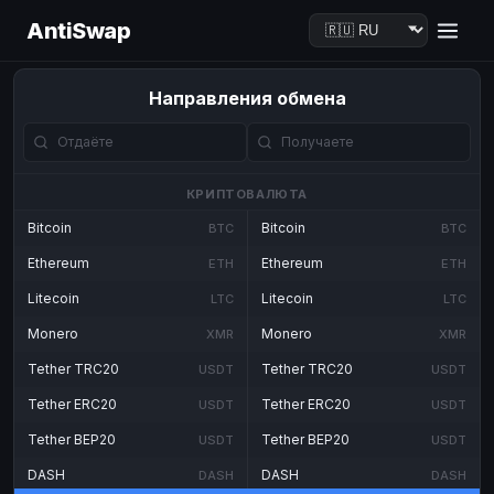
AntiSwap
Направления обмена
КРИПТОВАЛЮТА
Bitcoin
Bitcoin
BTC
BTC
Ethereum
Ethereum
ETH
ETH
Litecoin
Litecoin
LTC
LTC
Monero
Monero
XMR
XMR
Tether TRC20
Tether TRC20
USDT
USDT
Tether ERC20
Tether ERC20
USDT
USDT
Tether BEP20
Tether BEP20
USDT
USDT
DASH
DASH
DASH
DASH