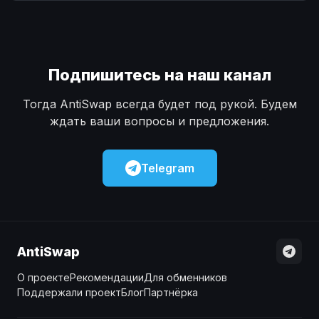
Наличные
Наличные
USD
USD
Наличные
Наличные
KZT
KZT
Подпишитесь на наш канал
Тогда AntiSwap всегда будет под рукой. Будем
ждать ваши вопросы и предложения.
Telegram
AntiSwap
О проекте
Рекомендации
Для обменников
Поддержали проект
Блог
Партнёрка