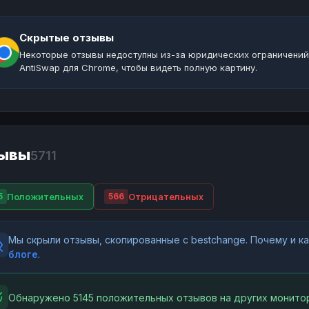
Скрытые отзывы
Некоторые отзывы недоступны из-за юридических ограничений
AntiSwap для Chrome, чтобы видеть полную картину.
ывы
5711
Положительных
Отрицательных
5
566
Мы скрыли отзывы, скопированные с bestchange. Почему и 
блоге
.
Обнаружено 5145 положительных отзывов на других монитор