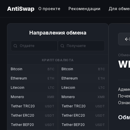
AntiSwap
О проекте
Рекомендации
Для обме
Направления обмена
Обмен
КРИПТОВАЛЮТА
W
Bitcoin
Bitcoin
BTC
BTC
Ethereum
Ethereum
ETH
ETH
Litecoin
Litecoin
LTC
LTC
Админ
Почем
Monero
Monero
XMR
XMR
Озна
Tether TRC20
Tether TRC20
USDT
USDT
Tether ERC20
Tether ERC20
USDT
USDT
Обм
Tether BEP20
Tether BEP20
USDT
USDT