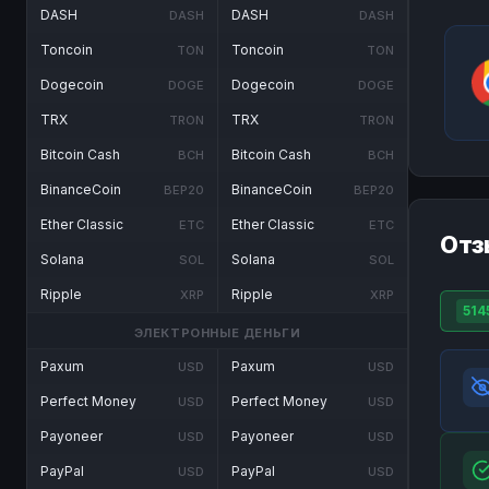
DASH
DASH
DASH
DASH
Toncoin
Toncoin
TON
TON
Dogecoin
Dogecoin
DOGE
DOGE
TRX
TRX
TRON
TRON
Bitcoin Cash
Bitcoin Cash
BCH
BCH
BinanceCoin
BinanceCoin
BEP20
BEP20
Ether Classic
Ether Classic
ETC
ETC
Отз
Solana
Solana
SOL
SOL
Ripple
Ripple
XRP
XRP
514
ЭЛЕКТРОННЫЕ ДЕНЬГИ
Paxum
Paxum
USD
USD
Perfect Money
Perfect Money
USD
USD
Payoneer
Payoneer
USD
USD
PayPal
PayPal
USD
USD