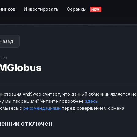
Сервисы
нников
Инвестировать
NEW
Назад
ник
MGlobus
истрация AntiSwap считает, что данный обменник является н
у мы так решили? Читайте подробнее
здесь
комьтесь с
рекомендациями
перед совершением обмена
енник отключен