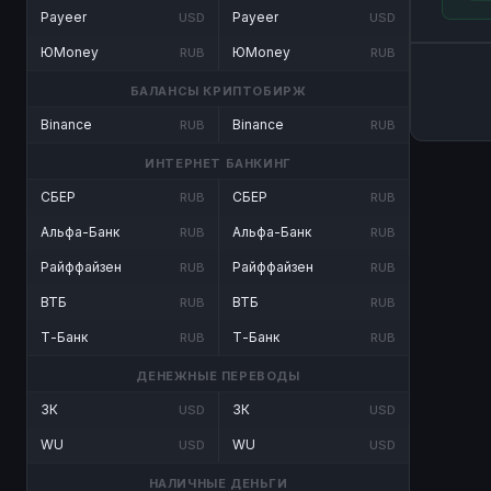
Payeer
Payeer
USD
USD
ЮMoney
ЮMoney
RUB
RUB
БАЛАНСЫ КРИПТОБИРЖ
Binance
Binance
RUB
RUB
ИНТЕРНЕТ БАНКИНГ
СБЕР
СБЕР
RUB
RUB
Альфа-Банк
Альфа-Банк
RUB
RUB
Райффайзен
Райффайзен
RUB
RUB
ВТБ
ВТБ
RUB
RUB
Т-Банк
Т-Банк
RUB
RUB
ДЕНЕЖНЫЕ ПЕРЕВОДЫ
ЗК
ЗК
USD
USD
WU
WU
USD
USD
НАЛИЧНЫЕ ДЕНЬГИ