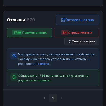
ЮMoney
ЮMoney
RUB
RUB
БАЛАНСЫ КРИПТОБИРЖ
Отзывы
1870
Binance
Binance
Оставить отзыв
RUB
RUB
ИНТЕРНЕТ БАНКИНГ
1786
Положительных
84
Отрицательных
СБЕР
СБЕР
RUB
RUB
Сначала новые
Альфа-Банк
Альфа-Банк
RUB
RUB
Райффайзен
Райффайзен
RUB
RUB
Мы скрыли отзывы, скопированные с bestchange.
ВТБ
ВТБ
RUB
RUB
Почему и как теперь устроены наши отзывы —
рассказали
в блоге
.
Т-Банк
Т-Банк
RUB
RUB
ДЕНЕЖНЫЕ ПЕРЕВОДЫ
Обнаружено 1786 положительных отзывов на
других мониторингах.
ЗК
ЗК
USD
USD
WU
WU
USD
USD
НАЛИЧНЫЕ ДЕНЬГИ
1
Наличные
Наличные
RUB
RUB