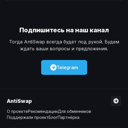
Наличные
Наличные
USD
USD
Наличные
Наличные
KZT
KZT
Подпишитесь на наш канал
Тогда AntiSwap всегда будет под рукой. Будем
ждать ваши вопросы и предложения.
Telegram
AntiSwap
О проекте
Рекомендации
Для обменников
Поддержали проект
Блог
Партнёрка