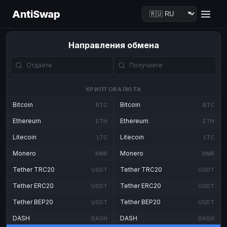
AntiSwap
Направления обмена
КРИПТОВАЛЮТА
Bitcoin
Bitcoin
BTC
BTC
Ethereum
Ethereum
ETH
ETH
Litecoin
Litecoin
LTC
LTC
Monero
Monero
XMR
XMR
Tether TRC20
Tether TRC20
USDT
USDT
Tether ERC20
Tether ERC20
USDT
USDT
Tether BEP20
Tether BEP20
USDT
USDT
DASH
DASH
DASH
DASH