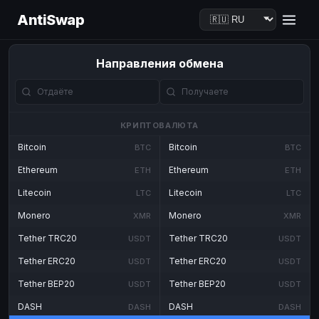
AntiSwap
Направления обмена
КРИПТОВАЛЮТА
Bitcoin
Bitcoin
BTC
BTC
Ethereum
Ethereum
ETH
ETH
Litecoin
Litecoin
LTC
LTC
Monero
Monero
XMR
XMR
Tether TRC20
Tether TRC20
USDT
USDT
Tether ERC20
Tether ERC20
USDT
USDT
Tether BEP20
Tether BEP20
USDT
USDT
DASH
DASH
DASH
DASH