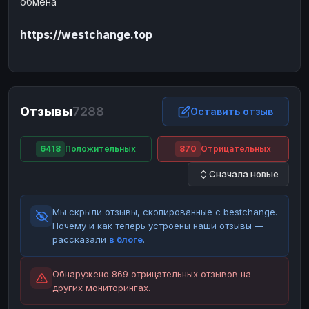
обмена
ЮMoney
ЮMoney
RUB
RUB
https://westchange.top
БАЛАНСЫ КРИПТОБИРЖ
Binance
Binance
RUB
RUB
ИНТЕРНЕТ БАНКИНГ
СБЕР
СБЕР
RUB
RUB
Отзывы
7288
Оставить отзыв
Альфа-Банк
Альфа-Банк
RUB
RUB
Райффайзен
Райффайзен
RUB
RUB
6418
Положительных
870
Отрицательных
ВТБ
ВТБ
RUB
RUB
Сначала новые
Т-Банк
Т-Банк
RUB
RUB
Мы скрыли отзывы, скопированные с bestchange.
ДЕНЕЖНЫЕ ПЕРЕВОДЫ
Почему и как теперь устроены наши отзывы —
ЗК
ЗК
USD
USD
рассказали
в блоге
.
WU
WU
USD
USD
Обнаружено 869 отрицательных отзывов на
НАЛИЧНЫЕ ДЕНЬГИ
других мониторингах.
Наличные
Наличные
RUB
RUB