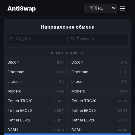
AntiSwap
Направления обмена
КРИПТОВАЛЮТА
Bitcoin
Bitcoin
BTC
BTC
Ethereum
Ethereum
ETH
ETH
Litecoin
Litecoin
LTC
LTC
Monero
Monero
XMR
XMR
Tether TRC20
Tether TRC20
USDT
USDT
Tether ERC20
Tether ERC20
USDT
USDT
Tether BEP20
Tether BEP20
USDT
USDT
DASH
DASH
DASH
DASH