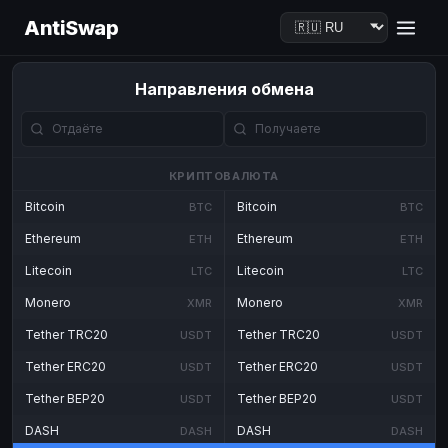
AntiSwap
Направления обмена
КРИПТОВАЛЮТА
Bitcoin
Bitcoin
BTC
BTC
Ethereum
Ethereum
ETH
ETH
Litecoin
Litecoin
LTC
LTC
Monero
Monero
XMR
XMR
Tether TRC20
Tether TRC20
USDT
USDT
Tether ERC20
Tether ERC20
USDT
USDT
Tether BEP20
Tether BEP20
USDT
USDT
DASH
DASH
DASH
DASH