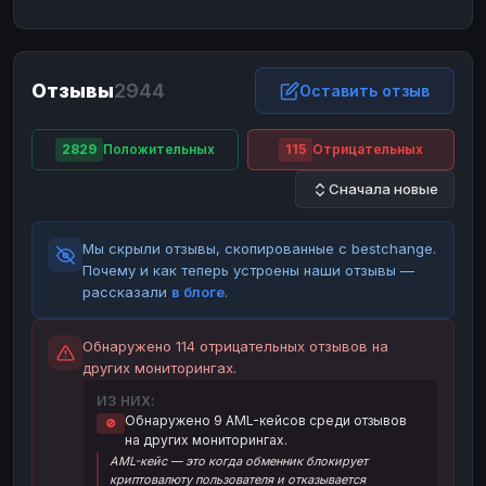
ЮMoney
ЮMoney
RUB
RUB
БАЛАНСЫ КРИПТОБИРЖ
Отзывы
2944
Binance
Binance
Оставить отзыв
RUB
RUB
ИНТЕРНЕТ БАНКИНГ
2829
Положительных
115
Отрицательных
СБЕР
СБЕР
RUB
RUB
Сначала новые
Альфа-Банк
Альфа-Банк
RUB
RUB
Райффайзен
Райффайзен
RUB
RUB
Мы скрыли отзывы, скопированные с bestchange.
ВТБ
ВТБ
RUB
RUB
Почему и как теперь устроены наши отзывы —
рассказали
в блоге
.
Т-Банк
Т-Банк
RUB
RUB
ДЕНЕЖНЫЕ ПЕРЕВОДЫ
Обнаружено 114 отрицательных отзывов на
других мониторингах.
ЗК
ЗК
USD
USD
ИЗ НИХ:
WU
WU
USD
USD
Обнаружено 9 AML-кейсов среди отзывов
🚫
на других мониторингах.
НАЛИЧНЫЕ ДЕНЬГИ
AML-кейс — это когда обменник блокирует
Наличные
Наличные
RUB
RUB
криптовалюту пользователя и отказывается