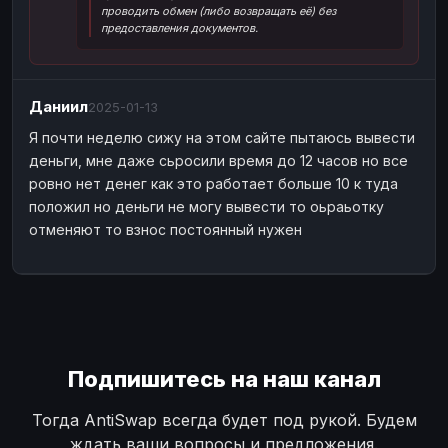
проводить обмен (либо возвращать её) без
Наличные
Наличные
USD
USD
предоставления документов.
Наличные
Наличные
KZT
KZT
Даниил
2025-01-13
Я почти неделю сижу на этом сайте пытаюсь вывести
деньги, мне даже сьросили время до 12 часов но все
ровно нет денег как это работает больше 10 к туда
положил но деньги не могу вывести то оьраьотку
отменяют то взнос постоянный нужен
Подпишитесь на наш канал
Тогда AntiSwap всегда будет под рукой. Будем
ждать ваши вопросы и предложения.