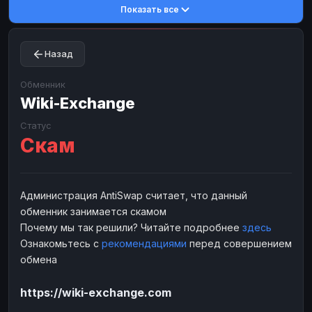
Показать все
Toncoin
Toncoin
TON
TON
Dogecoin
Dogecoin
DOGE
DOGE
Назад
TRX
TRX
TRON
TRON
Bitcoin Cash
Bitcoin Cash
BCH
BCH
Обменник
BinanceCoin
Wiki-Exchange
BinanceCoin
BEP20
BEP20
Ether Classic
Ether Classic
ETC
ETC
Статус
Скам
Solana
Solana
SOL
SOL
Ripple
Ripple
XRP
XRP
ЭЛЕКТРОННЫЕ ДЕНЬГИ
Администрация AntiSwap считает, что данный
обменник занимается скамом
Paxum
Paxum
USD
USD
Почему мы так решили? Читайте подробнее
здесь
Perfect Money
Perfect Money
USD
USD
Ознакомьтесь с
рекомендациями
перед совершением
Payoneer
Payoneer
USD
USD
обмена
PayPal
PayPal
USD
USD
https://wiki-exchange.com
Payeer
Payeer
USD
USD