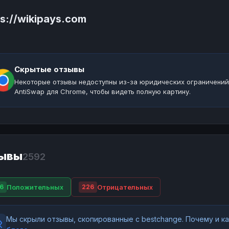
ps://wikipays.com
Скрытые отзывы
Некоторые отзывы недоступны из-за юридических ограничений
AntiSwap для Chrome, чтобы видеть полную картину.
ывы
2592
Положительных
Отрицательных
6
226
Мы скрыли отзывы, скопированные с bestchange. Почему и 