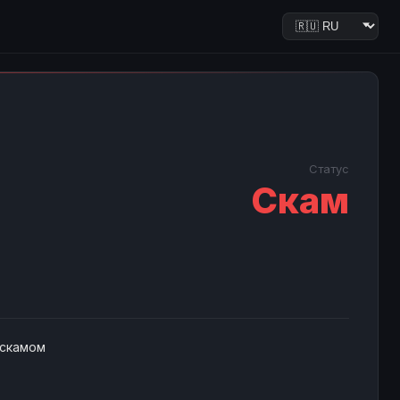
Статус
Скам
 скамом