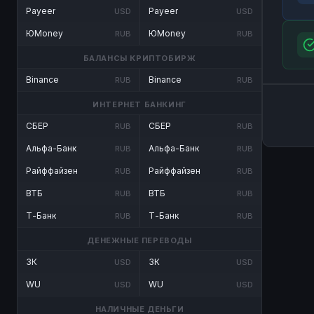
Payeer
Payeer
USD
USD
ЮMoney
ЮMoney
RUB
RUB
БАЛАНСЫ КРИПТОБИРЖ
Binance
Binance
RUB
RUB
ИНТЕРНЕТ БАНКИНГ
СБЕР
СБЕР
RUB
RUB
Альфа-Банк
Альфа-Банк
RUB
RUB
Райффайзен
Райффайзен
RUB
RUB
ВТБ
ВТБ
RUB
RUB
Т-Банк
Т-Банк
RUB
RUB
ДЕНЕЖНЫЕ ПЕРЕВОДЫ
ЗК
ЗК
USD
USD
WU
WU
USD
USD
НАЛИЧНЫЕ ДЕНЬГИ