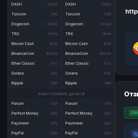
DASH
DASH
DASH
DASH
htt
Toncoin
Toncoin
TON
TON
Dogecoin
Dogecoin
DOGE
DOGE
TRX
TRX
TRON
TRON
Bitcoin Cash
Bitcoin Cash
BCH
BCH
BinanceCoin
BinanceCoin
BEP20
BEP20
Ether Classic
Ether Classic
ETC
ETC
Solana
Solana
SOL
SOL
Ripple
Ripple
XRP
XRP
Отз
ЭЛЕКТРОННЫЕ ДЕНЬГИ
Paxum
Paxum
USD
USD
236
Perfect Money
Perfect Money
USD
USD
Payoneer
Payoneer
USD
USD
PayPal
PayPal
USD
USD