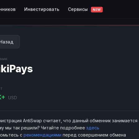
Сервисы
нников
Инвестировать
NEW
Назад
ник
kiPays
т
K+
USD
истрация AntiSwap считает, что данный обменник занимается
у мы так решили? Читайте подробнее
здесь
комьтесь с
рекомендациями
перед совершением обмена