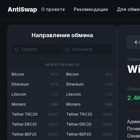
AntiSwap
О проекте
Рекомендации
Для обме
Направления обмена
Обмен
КРИПТОВАЛЮТА
Wi
Bitcoin
Bitcoin
BTC
BTC
Ethereum
Ethereum
ETH
ETH
Оборо
Litecoin
Litecoin
LTC
LTC
2.4
Monero
Monero
XMR
XMR
Tether TRC20
Tether TRC20
USDT
USDT
Админ
Tether ERC20
Tether ERC20
USDT
USDT
Почем
Tether BEP20
Tether BEP20
USDT
USDT
Озна