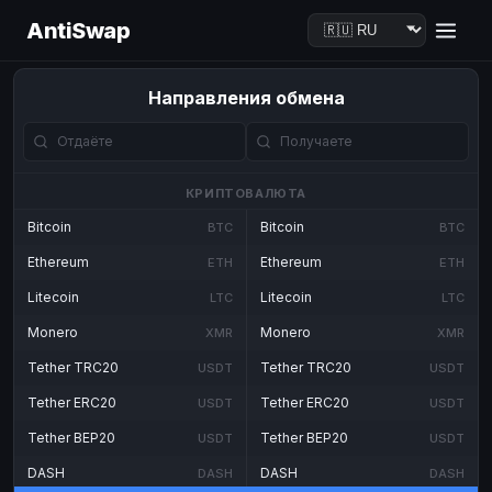
AntiSwap
Направления обмена
КРИПТОВАЛЮТА
Bitcoin
Bitcoin
BTC
BTC
Ethereum
Ethereum
ETH
ETH
Litecoin
Litecoin
LTC
LTC
Monero
Monero
XMR
XMR
Tether TRC20
Tether TRC20
USDT
USDT
Tether ERC20
Tether ERC20
USDT
USDT
Tether BEP20
Tether BEP20
USDT
USDT
DASH
DASH
DASH
DASH