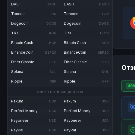
DASH
DASH
DASH
DASH
Toncoin
Toncoin
TON
TON
Dogecoin
Dogecoin
DOGE
DOGE
TRX
TRX
TRON
TRON
Bitcoin Cash
Bitcoin Cash
BCH
BCH
BinanceCoin
BinanceCoin
BEP20
BEP20
Ether Classic
Ether Classic
ETC
ETC
Отз
Solana
Solana
SOL
SOL
Ripple
Ripple
XRP
XRP
499
ЭЛЕКТРОННЫЕ ДЕНЬГИ
Paxum
Paxum
USD
USD
Perfect Money
Perfect Money
USD
USD
Payoneer
Payoneer
USD
USD
PayPal
PayPal
USD
USD