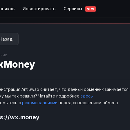
Сервисы
нников
Инвестировать
NEW
Назад
ник
xMoney
истрация AntiSwap считает, что данный обменник занимается
у мы так решили? Читайте подробнее
здесь
комьтесь с
рекомендациями
перед совершением обмена
ps://wx.money