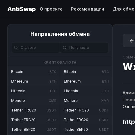
AntiSwap
О проекте
Рекомендации
Для обме
Направления обмена
Обмен
КРИПТОВАЛЮТА
W
Bitcoin
Bitcoin
BTC
BTC
Ethereum
Ethereum
ETH
ETH
Litecoin
Litecoin
LTC
LTC
Админ
Почем
Monero
Monero
XMR
XMR
Озна
Tether TRC20
Tether TRC20
USDT
USDT
Tether ERC20
Tether ERC20
USDT
USDT
htt
Tether BEP20
Tether BEP20
USDT
USDT