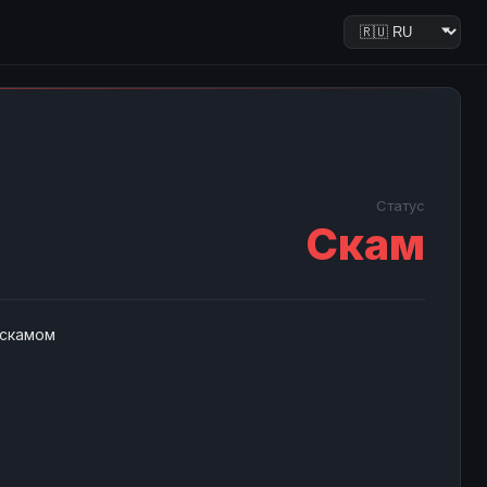
Статус
Скам
 скамом