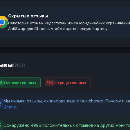
Скрытые отзывы
Некоторые отзывы недоступны из-за юридических ограничений
AntiSwap для Chrome, чтобы видеть полную картину.
ывы
5150
Положительных
Отрицательных
6
154
Мы скрыли отзывы, скопированные с bestchange. Почему и 
блоге
.
Обнаружено 4996 положительных отзывов на других монито