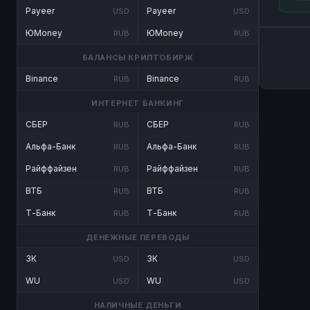
Payeer
Payeer
USD
USD
ЮMoney
ЮMoney
RUB
RUB
БАЛАНСЫ КРИПТОБИРЖ
Binance
Binance
RUB
RUB
ИНТЕРНЕТ БАНКИНГ
СБЕР
СБЕР
RUB
RUB
Альфа-Банк
Альфа-Банк
RUB
RUB
Райффайзен
Райффайзен
RUB
RUB
ВТБ
ВТБ
RUB
RUB
Т-Банк
Т-Банк
RUB
RUB
ДЕНЕЖНЫЕ ПЕРЕВОДЫ
ЗК
ЗК
USD
USD
WU
WU
USD
USD
НАЛИЧНЫЕ ДЕНЬГИ