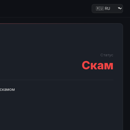
Статус
Скам
 скамом