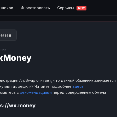
Сервисы
нников
Инвестировать
NEW
Назад
ник
xMoney
истрация AntiSwap считает, что данный обменник занимается
у мы так решили? Читайте подробнее
здесь
комьтесь с
рекомендациями
перед совершением обмена
ps://wx.money