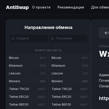
AntiSwap
О проекте
Рекомендации
Для обме
Направления обмена
Обмен
КРИПТОВАЛЮТА
W
Bitcoin
Bitcoin
BTC
BTC
Ethereum
Ethereum
ETH
ETH
Litecoin
Litecoin
LTC
LTC
Админ
Почем
Monero
Monero
XMR
XMR
Озна
Tether TRC20
Tether TRC20
USDT
USDT
Tether ERC20
Tether ERC20
USDT
USDT
htt
Tether BEP20
Tether BEP20
USDT
USDT