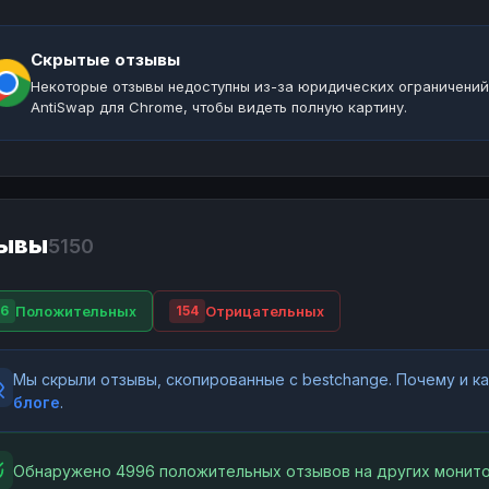
Скрытые отзывы
Некоторые отзывы недоступны из-за юридических ограничений
AntiSwap для Chrome, чтобы видеть полную картину.
ывы
5150
Положительных
Отрицательных
6
154
Мы скрыли отзывы, скопированные с bestchange. Почему и 
блоге
.
Обнаружено 4996 положительных отзывов на других монито