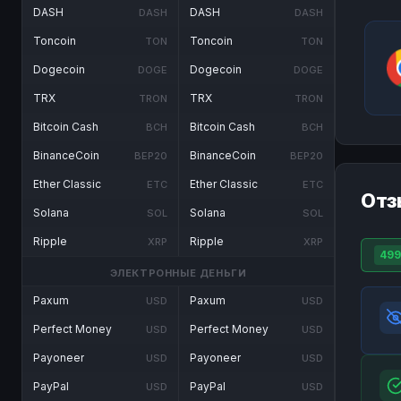
DASH
DASH
DASH
DASH
Toncoin
Toncoin
TON
TON
Dogecoin
Dogecoin
DOGE
DOGE
TRX
TRX
TRON
TRON
Bitcoin Cash
Bitcoin Cash
BCH
BCH
BinanceCoin
BinanceCoin
BEP20
BEP20
Ether Classic
Ether Classic
ETC
ETC
Отз
Solana
Solana
SOL
SOL
Ripple
Ripple
XRP
XRP
499
ЭЛЕКТРОННЫЕ ДЕНЬГИ
Paxum
Paxum
USD
USD
Perfect Money
Perfect Money
USD
USD
Payoneer
Payoneer
USD
USD
PayPal
PayPal
USD
USD