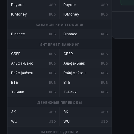
Payeer
Payeer
USD
USD
ЮMoney
ЮMoney
RUB
RUB
БАЛАНСЫ КРИПТОБИРЖ
Binance
Binance
RUB
RUB
ИНТЕРНЕТ БАНКИНГ
СБЕР
СБЕР
RUB
RUB
Альфа-Банк
Альфа-Банк
RUB
RUB
Райффайзен
Райффайзен
RUB
RUB
ВТБ
ВТБ
RUB
RUB
Т-Банк
Т-Банк
RUB
RUB
ДЕНЕЖНЫЕ ПЕРЕВОДЫ
ЗК
ЗК
USD
USD
WU
WU
USD
USD
НАЛИЧНЫЕ ДЕНЬГИ