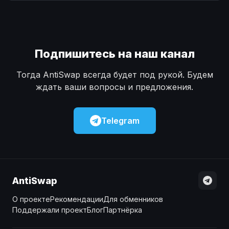
Наличные
Наличные
USD
USD
Наличные
Наличные
KZT
KZT
Подпишитесь на наш канал
Тогда AntiSwap всегда будет под рукой. Будем
ждать ваши вопросы и предложения.
Telegram
AntiSwap
О проекте
Рекомендации
Для обменников
Поддержали проект
Блог
Партнёрка