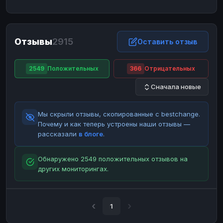
ЮMoney
ЮMoney
RUB
RUB
БАЛАНСЫ КРИПТОБИРЖ
Отзывы
2915
Binance
Binance
Оставить отзыв
RUB
RUB
ИНТЕРНЕТ БАНКИНГ
2549
Положительных
366
Отрицательных
СБЕР
СБЕР
RUB
RUB
Сначала новые
Альфа-Банк
Альфа-Банк
RUB
RUB
Райффайзен
Райффайзен
RUB
RUB
Мы скрыли отзывы, скопированные с bestchange.
ВТБ
ВТБ
RUB
RUB
Почему и как теперь устроены наши отзывы —
рассказали
в блоге
.
Т-Банк
Т-Банк
RUB
RUB
ДЕНЕЖНЫЕ ПЕРЕВОДЫ
Обнаружено 2549 положительных отзывов на
других мониторингах.
ЗК
ЗК
USD
USD
WU
WU
USD
USD
НАЛИЧНЫЕ ДЕНЬГИ
1
Наличные
Наличные
RUB
RUB