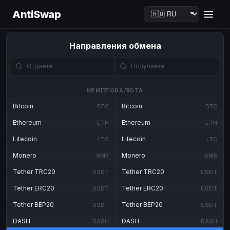
AntiSwap
Направления обмена
КРИПТОВАЛЮТА
Bitcoin
Bitcoin
BTC
BTC
Ethereum
Ethereum
ETH
ETH
Litecoin
Litecoin
LTC
LTC
Monero
Monero
XMR
XMR
Tether TRC20
Tether TRC20
USDT
USDT
Tether ERC20
Tether ERC20
USDT
USDT
Tether BEP20
Tether BEP20
USDT
USDT
DASH
DASH
DASH
DASH