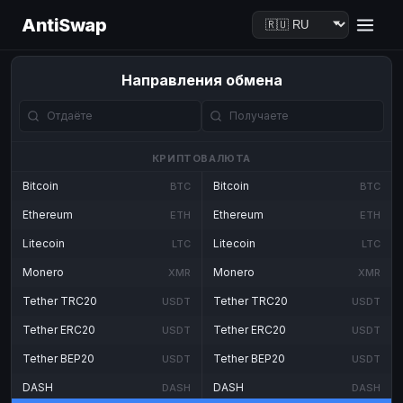
AntiSwap
Направления обмена
КРИПТОВАЛЮТА
Bitcoin
Bitcoin
BTC
BTC
Ethereum
Ethereum
ETH
ETH
Litecoin
Litecoin
LTC
LTC
Monero
Monero
XMR
XMR
Tether TRC20
Tether TRC20
USDT
USDT
Tether ERC20
Tether ERC20
USDT
USDT
Tether BEP20
Tether BEP20
USDT
USDT
DASH
DASH
DASH
DASH