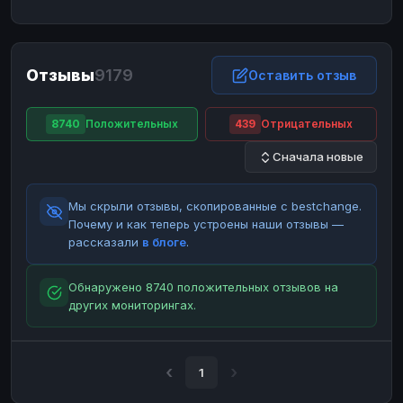
ЮMoney
ЮMoney
RUB
RUB
БАЛАНСЫ КРИПТОБИРЖ
Отзывы
9179
Binance
Binance
Оставить отзыв
RUB
RUB
ИНТЕРНЕТ БАНКИНГ
8740
Положительных
439
Отрицательных
СБЕР
СБЕР
RUB
RUB
Сначала новые
Альфа-Банк
Альфа-Банк
RUB
RUB
Райффайзен
Райффайзен
RUB
RUB
Мы скрыли отзывы, скопированные с bestchange.
ВТБ
ВТБ
RUB
RUB
Почему и как теперь устроены наши отзывы —
рассказали
в блоге
.
Т-Банк
Т-Банк
RUB
RUB
ДЕНЕЖНЫЕ ПЕРЕВОДЫ
Обнаружено 8740 положительных отзывов на
других мониторингах.
ЗК
ЗК
USD
USD
WU
WU
USD
USD
НАЛИЧНЫЕ ДЕНЬГИ
1
Наличные
Наличные
RUB
RUB