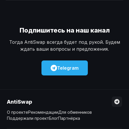
Наличные
Наличные
USD
USD
Наличные
Наличные
KZT
KZT
Подпишитесь на наш канал
Тогда AntiSwap всегда будет под рукой. Будем
ждать ваши вопросы и предложения.
Telegram
AntiSwap
О проекте
Рекомендации
Для обменников
Поддержали проект
Блог
Партнёрка