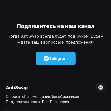
Наличные
Наличные
USD
USD
Наличные
Наличные
KZT
KZT
Подпишитесь на наш канал
Тогда AntiSwap всегда будет под рукой. Будем
ждать ваши вопросы и предложения.
Telegram
AntiSwap
О проекте
Рекомендации
Для обменников
Поддержали проект
Блог
Партнёрка