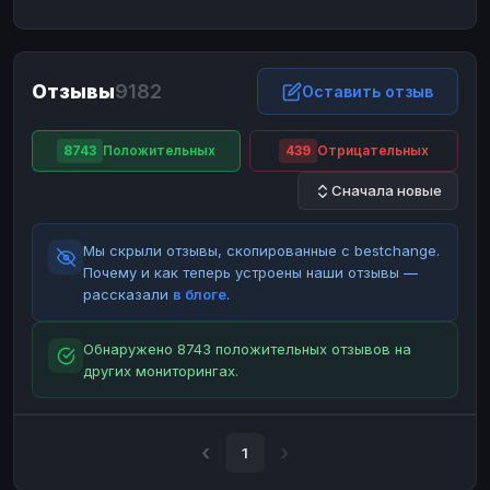
ЮMoney
ЮMoney
RUB
RUB
БАЛАНСЫ КРИПТОБИРЖ
Отзывы
9182
Binance
Binance
Оставить отзыв
RUB
RUB
ИНТЕРНЕТ БАНКИНГ
8743
Положительных
439
Отрицательных
СБЕР
СБЕР
RUB
RUB
Сначала новые
Альфа-Банк
Альфа-Банк
RUB
RUB
Райффайзен
Райффайзен
RUB
RUB
Мы скрыли отзывы, скопированные с bestchange.
ВТБ
ВТБ
RUB
RUB
Почему и как теперь устроены наши отзывы —
рассказали
в блоге
.
Т-Банк
Т-Банк
RUB
RUB
ДЕНЕЖНЫЕ ПЕРЕВОДЫ
Обнаружено 8743 положительных отзывов на
других мониторингах.
ЗК
ЗК
USD
USD
WU
WU
USD
USD
НАЛИЧНЫЕ ДЕНЬГИ
1
Наличные
Наличные
RUB
RUB