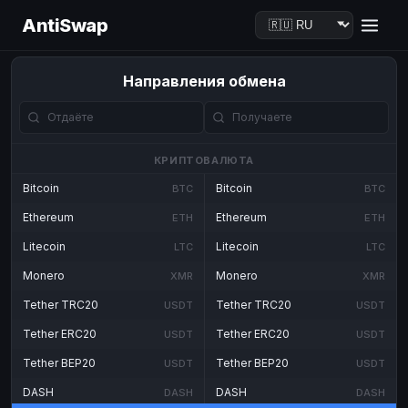
AntiSwap
Направления обмена
КРИПТОВАЛЮТА
Bitcoin
Bitcoin
BTC
BTC
Ethereum
Ethereum
ETH
ETH
Litecoin
Litecoin
LTC
LTC
Monero
Monero
XMR
XMR
Tether TRC20
Tether TRC20
USDT
USDT
Tether ERC20
Tether ERC20
USDT
USDT
Tether BEP20
Tether BEP20
USDT
USDT
DASH
DASH
DASH
DASH