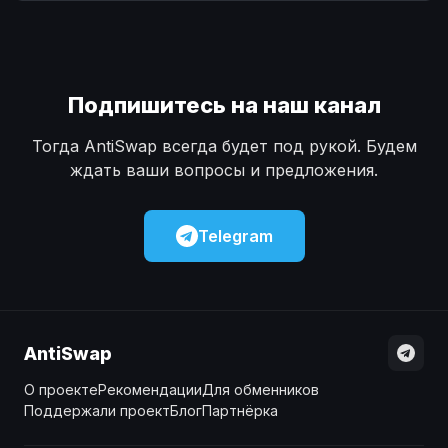
Наличные
Наличные
USD
USD
Наличные
Наличные
KZT
KZT
Подпишитесь на наш канал
Тогда AntiSwap всегда будет под рукой. Будем
ждать ваши вопросы и предложения.
Telegram
AntiSwap
О проекте
Рекомендации
Для обменников
Поддержали проект
Блог
Партнёрка