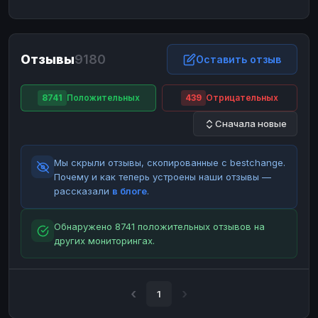
ЮMoney
ЮMoney
RUB
RUB
БАЛАНСЫ КРИПТОБИРЖ
Отзывы
9180
Binance
Binance
Оставить отзыв
RUB
RUB
ИНТЕРНЕТ БАНКИНГ
8741
Положительных
439
Отрицательных
СБЕР
СБЕР
RUB
RUB
Сначала новые
Альфа-Банк
Альфа-Банк
RUB
RUB
Райффайзен
Райффайзен
RUB
RUB
Мы скрыли отзывы, скопированные с bestchange.
ВТБ
ВТБ
RUB
RUB
Почему и как теперь устроены наши отзывы —
рассказали
в блоге
.
Т-Банк
Т-Банк
RUB
RUB
ДЕНЕЖНЫЕ ПЕРЕВОДЫ
Обнаружено 8741 положительных отзывов на
других мониторингах.
ЗК
ЗК
USD
USD
WU
WU
USD
USD
НАЛИЧНЫЕ ДЕНЬГИ
1
Наличные
Наличные
RUB
RUB