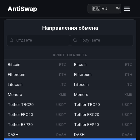
AntiSwap
Направления обмена
КРИПТОВАЛЮТА
Bitcoin
Bitcoin
BTC
BTC
Ethereum
Ethereum
ETH
ETH
Litecoin
Litecoin
LTC
LTC
Monero
Monero
XMR
XMR
Tether TRC20
Tether TRC20
USDT
USDT
Tether ERC20
Tether ERC20
USDT
USDT
Tether BEP20
Tether BEP20
USDT
USDT
DASH
DASH
DASH
DASH