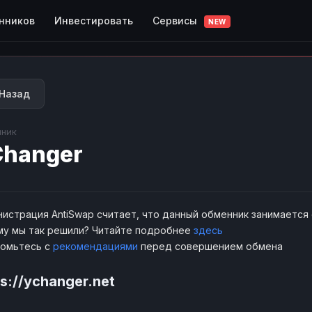
Сервисы
нников
Инвестировать
NEW
Назад
ник
hanger
истрация AntiSwap считает, что данный обменник занимается
у мы так решили? Читайте подробнее
здесь
комьтесь с
рекомендациями
перед совершением обмена
ps://ychanger.net