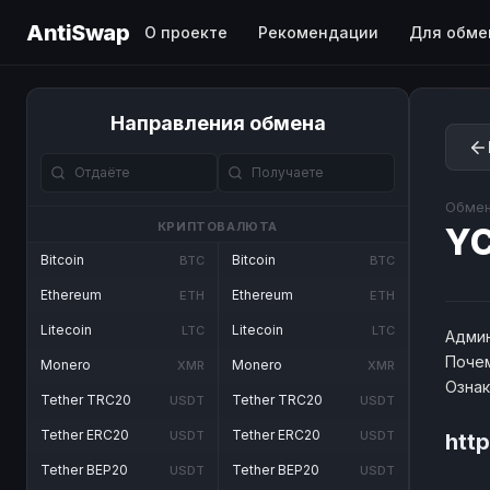
AntiSwap
О проекте
Рекомендации
Для обме
Направления обмена
Обмен
КРИПТОВАЛЮТА
YC
Bitcoin
Bitcoin
BTC
BTC
Ethereum
Ethereum
ETH
ETH
Litecoin
Litecoin
LTC
LTC
Админ
Почем
Monero
Monero
XMR
XMR
Озна
Tether TRC20
Tether TRC20
USDT
USDT
Tether ERC20
Tether ERC20
USDT
USDT
htt
Tether BEP20
Tether BEP20
USDT
USDT