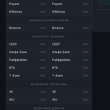
Payeer
Payeer
USD
USD
ЮMoney
ЮMoney
RUB
RUB
БАЛАНСЫ КРИПТОБИРЖ
Binance
Binance
RUB
RUB
ИНТЕРНЕТ БАНКИНГ
СБЕР
СБЕР
RUB
RUB
Альфа-Банк
Альфа-Банк
RUB
RUB
Райффайзен
Райффайзен
RUB
RUB
ВТБ
ВТБ
RUB
RUB
Т-Банк
Т-Банк
RUB
RUB
ДЕНЕЖНЫЕ ПЕРЕВОДЫ
ЗК
ЗК
USD
USD
WU
WU
USD
USD
НАЛИЧНЫЕ ДЕНЬГИ