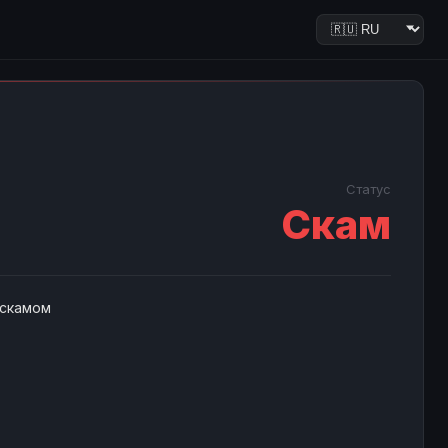
Статус
Скам
 скамом