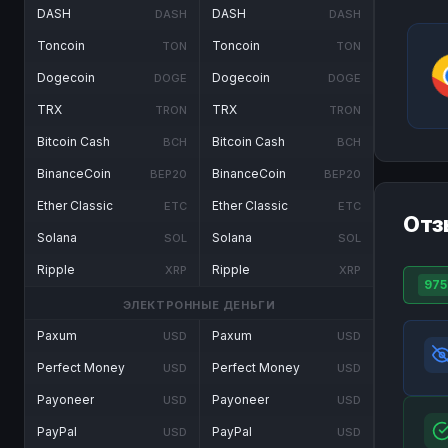
DASH
DASH
DASH
DASH
Toncoin
Toncoin
TON
TON
Dogecoin
Dogecoin
DOGE
DOGE
TRX
TRX
TRON
TRON
Bitcoin Cash
Bitcoin Cash
BCH
BCH
BinanceCoin
BinanceCoin
BEP20
BEP20
Ether Classic
Ether Classic
ETC
ETC
Отз
Solana
Solana
SOL
SOL
Ripple
Ripple
XRP
XRP
975
ЭЛЕКТРОННЫЕ ДЕНЬГИ
Paxum
Paxum
USD
USD
Perfect Money
Perfect Money
USD
USD
Payoneer
Payoneer
USD
USD
PayPal
PayPal
USD
USD