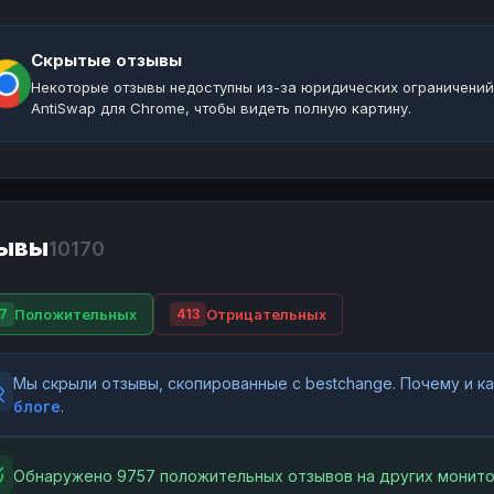
Скрытые отзывы
Некоторые отзывы недоступны из-за юридических ограничений
AntiSwap для Chrome, чтобы видеть полную картину.
ывы
10170
Положительных
Отрицательных
7
413
Мы скрыли отзывы, скопированные с bestchange. Почему и 
блоге
.
Обнаружено 9757 положительных отзывов на других монито