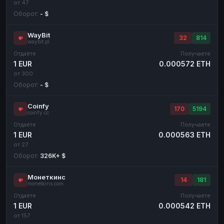
от 47
Оборот:
- $
WayBit
32
814
waybit.pl
Отдаёте
Получаете
1 EUR
0.000572 ETH
от 300
Оборот:
- $
Coinfy
170
5194
coinfy.cc
Отдаёте
Получаете
1 EUR
0.000563 ETH
от 27
Оборот:
326K+ $
Монеткинс
14
181
monetkins.com
Отдаёте
Получаете
1 EUR
0.000542 ETH
от 157