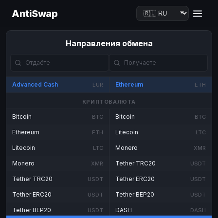
AntiSwap
Направления обмена
Advanced Cash
Ethereum
EUR
ETH
КРИПТОВАЛЮТА
Bitcoin
Bitcoin
BTC
BTC
Ethereum
Litecoin
ETH
LTC
Litecoin
Monero
LTC
XMR
Monero
Tether TRC20
XMR
USDT
Tether TRC20
Tether ERC20
USDT
USDT
Tether ERC20
Tether BEP20
USDT
USDT
Tether BEP20
DASH
USDT
DASH