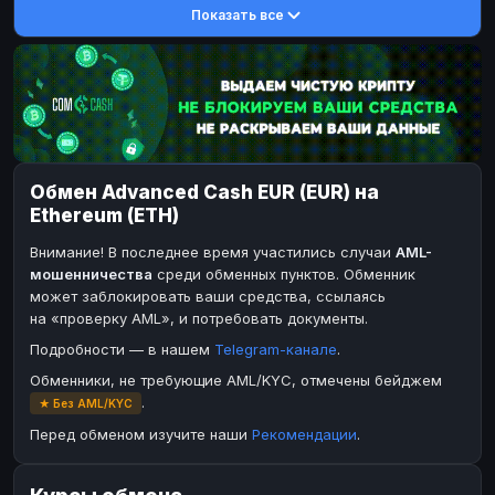
Показать все
DASH
Toncoin
DASH
TON
Toncoin
Dogecoin
TON
DOGE
Dogecoin
TRX
DOGE
TRON
TRX
Bitcoin Cash
TRON
BCH
Bitcoin Cash
BinanceCoin
BCH
BEP20
Обмен Advanced Cash EUR (EUR) на
BinanceCoin
Ether Classic
BEP20
ETC
Ethereum (ETH)
Ether Classic
Solana
ETC
SOL
Внимание! В последнее время участились случаи
AML-
Solana
Ripple
SOL
XRP
мошенничества
среди обменных пунктов. Обменник
может заблокировать ваши средства, ссылаясь
Ripple
XRP
на «проверку AML», и потребовать документы.
ЭЛЕКТРОННЫЕ ДЕНЬГИ
Подробности — в нашем
Telegram-канале
.
Paxum
Paxum
USD
USD
Обменники, не требующие AML/KYC, отмечены бейджем
.
★ Без AML/KYC
Perfect Money
Perfect Money
USD
USD
Перед обменом изучите наши
Рекомендации
.
Payoneer
Payoneer
USD
USD
PayPal
PayPal
USD
USD