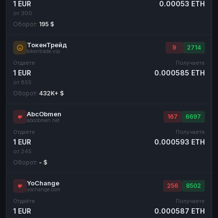
1 EUR
0.00053 ETH
от 300
Оборот:
195 $
ТокенТрейд
9
2714
tokentrade.vip
Отдаёте
Получаете
1 EUR
0.000585 ETH
от 855
Оборот:
432K+ $
AbcObmen
167
6697
abcobmen.net
Отдаёте
Получаете
1 EUR
0.000593 ETH
от 245
Оборот:
- $
YoChange
256
8502
yochange.com
Отдаёте
Получаете
1 EUR
0.000587 ETH