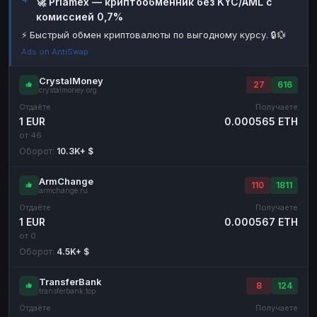
🚀 Priamex — криптообменник без KYC/AML с
комиссией 0,7%
Наличные
Наличные
RUB
RUB
⚡ Быстрый обмен криптовалюты по выгодному курсу. 🔒💱
Наличные
Наличные
USD
USD
Ads on AntiSwap
Наличные
Наличные
KZT
KZT
CrystalMoney
27
616
crystalmoney.org
Отдаёте
Получаете
1 EUR
0.000565 ETH
от 46
Оборот:
10.3K+ $
ArmChange
110
1811
armchange.ru
Отдаёте
Получаете
1 EUR
0.000567 ETH
от 0
Оборот:
4.5K+ $
TransferBank
8
124
transferbank.top
Отдаёте
Получаете