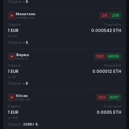
Оборот:
- $
Монеткин
28
239
monetkin.me
Отдаёте
Получаете
1 EUR
0.000542 ETH
от 157
Оборот:
- $
Ферма
1261
68310
ferma.cc
Отдаёте
Получаете
1 EUR
0.000512 ETH
от 10
Оборот:
- $
60сек
523
6297
60sek.net
Отдаёте
Получаете
1 EUR
0.0005 ETH
от 108
Оборот:
208K+ $