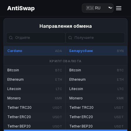
AntiSwap
Направления обмена
Cardano
Беларусбанк
ADA
BYN
КРИПТОВАЛЮТА
Bitcoin
Bitcoin
BTC
BTC
Ethereum
Ethereum
ETH
ETH
Litecoin
Litecoin
LTC
LTC
Monero
Monero
XMR
XMR
Tether TRC20
Tether TRC20
USDT
USDT
Tether ERC20
Tether ERC20
USDT
USDT
Tether BEP20
Tether BEP20
USDT
USDT