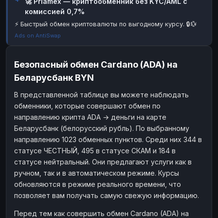
🚀 Priamex — криптообменник без KYC/AML с
комиссией 0,7%
Наличные
Наличные
RUB
RUB
⚡ Быстрый обмен криптовалюты по выгодному курсу. 🔒💱
Наличные
Наличные
USD
USD
Ads on AntiSwap
Наличные
Наличные
KZT
KZT
Безопасный обмен Cardano (ADA) на
Беларусбанк BYN
В представленной таблице вы можете наблюдать
обменники, которые совершают обмен по
направлению крипта ADA → деньги на карте
Беларусбанк (белорусский рубль). По выбранному
направлению 1023 обменных пунктов. Среди них 344 в
статусе ЧЕСТНЫЙ, 495 в статусе СКАМ и 184 в
статусе нейтральный. Они предлагают услуги как в
ручном, так и в автоматическом режиме. Курсы
обновляются в режиме реального времени, что
позволяет вам получать самую свежую информацию.
Перед тем как совершить обмен Cardano (ADA) на