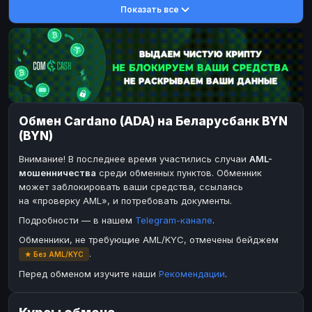
Показать все
DASH
DASH
DASH
DASH
Toncoin
Toncoin
TON
TON
Dogecoin
Dogecoin
DOGE
DOGE
TRX
TRX
TRON
TRON
Bitcoin Cash
Bitcoin Cash
BCH
BCH
Обмен Cardano (ADA) на Беларусбанк BYN
BinanceCoin
BinanceCoin
BEP20
BEP20
(BYN)
Ether Classic
Ether Classic
ETC
ETC
Внимание! В последнее время участились случаи
AML-
Solana
Solana
SOL
SOL
мошенничества
среди обменных пунктов. Обменник
может заблокировать ваши средства, ссылаясь
Ripple
Ripple
XRP
XRP
на «проверку AML», и потребовать документы.
ЭЛЕКТРОННЫЕ ДЕНЬГИ
Подробности — в нашем
Telegram-канале
.
Paxum
Paxum
USD
USD
Обменники, не требующие AML/KYC, отмечены бейджем
.
★ Без AML/KYC
Perfect Money
Perfect Money
USD
USD
Перед обменом изучите наши
Рекомендации
.
Payoneer
Payoneer
USD
USD
PayPal
PayPal
USD
USD