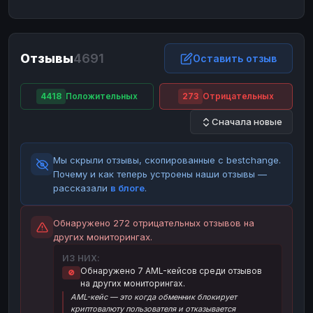
ЮMoney
ЮMoney
RUB
RUB
БАЛАНСЫ КРИПТОБИРЖ
Отзывы
4691
Binance
Binance
Оставить отзыв
RUB
RUB
ИНТЕРНЕТ БАНКИНГ
4418
Положительных
273
Отрицательных
СБЕР
СБЕР
RUB
RUB
Сначала новые
Альфа-Банк
Альфа-Банк
RUB
RUB
Райффайзен
Райффайзен
RUB
RUB
Мы скрыли отзывы, скопированные с bestchange.
ВТБ
ВТБ
RUB
RUB
Почему и как теперь устроены наши отзывы —
рассказали
в блоге
.
Т-Банк
Т-Банк
RUB
RUB
ДЕНЕЖНЫЕ ПЕРЕВОДЫ
Обнаружено 272 отрицательных отзывов на
других мониторингах.
ЗК
ЗК
USD
USD
ИЗ НИХ:
WU
WU
USD
USD
Обнаружено 7 AML-кейсов среди отзывов
🚫
на других мониторингах.
НАЛИЧНЫЕ ДЕНЬГИ
AML-кейс — это когда обменник блокирует
Наличные
Наличные
RUB
RUB
криптовалюту пользователя и отказывается