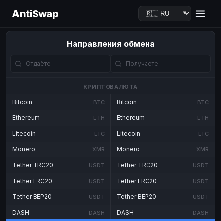
AntiSwap
Направления обмена
КРИПТОВАЛЮТА
Bitcoin
Bitcoin
BTC
BTC
Ethereum
Ethereum
ETH
ETH
Litecoin
Litecoin
LTC
LTC
Monero
Monero
XMR
XMR
Tether TRC20
Tether TRC20
USDT
USDT
Tether ERC20
Tether ERC20
USDT
USDT
Tether BEP20
Tether BEP20
USDT
USDT
DASH
DASH
DASH
DASH