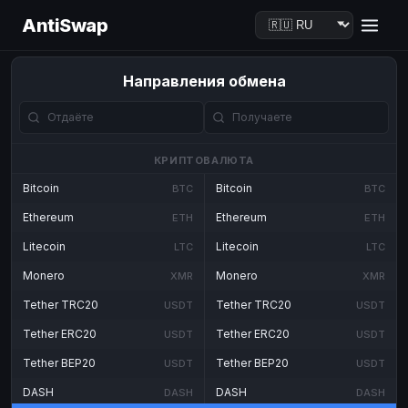
AntiSwap
Направления обмена
КРИПТОВАЛЮТА
Bitcoin
Bitcoin
BTC
BTC
Ethereum
Ethereum
ETH
ETH
Litecoin
Litecoin
LTC
LTC
Monero
Monero
XMR
XMR
Tether TRC20
Tether TRC20
USDT
USDT
Tether ERC20
Tether ERC20
USDT
USDT
Tether BEP20
Tether BEP20
USDT
USDT
DASH
DASH
DASH
DASH