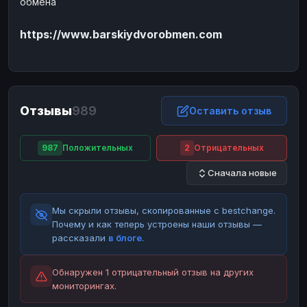
обмена
ЮMoney
ЮMoney
RUB
RUB
https://www.barskiydvorobmen.com
БАЛАНСЫ КРИПТОБИРЖ
Binance
Binance
RUB
RUB
ИНТЕРНЕТ БАНКИНГ
СБЕР
СБЕР
RUB
RUB
Отзывы
989
Оставить отзыв
Альфа-Банк
Альфа-Банк
RUB
RUB
Райффайзен
Райффайзен
RUB
RUB
987
Положительных
2
Отрицательных
ВТБ
ВТБ
RUB
RUB
Сначала новые
Т-Банк
Т-Банк
RUB
RUB
Мы скрыли отзывы, скопированные с bestchange.
ДЕНЕЖНЫЕ ПЕРЕВОДЫ
Почему и как теперь устроены наши отзывы —
ЗК
ЗК
USD
USD
рассказали
в блоге
.
WU
WU
USD
USD
Обнаружен 1 отрицательный отзыв на других
НАЛИЧНЫЕ ДЕНЬГИ
мониторингах.
Наличные
Наличные
RUB
RUB