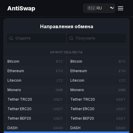
AntiSwap
Направления обмена
КРИПТОВАЛЮТА
Bitcoin
Bitcoin
BTC
BTC
Ethereum
Ethereum
ETH
ETH
Litecoin
Litecoin
LTC
LTC
Monero
Monero
XMR
XMR
Tether TRC20
Tether TRC20
USDT
USDT
Tether ERC20
Tether ERC20
USDT
USDT
Tether BEP20
Tether BEP20
USDT
USDT
DASH
DASH
DASH
DASH