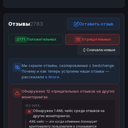
ЮMoney
ЮMoney
RUB
RUB
БАЛАНСЫ КРИПТОБИРЖ
Отзывы
2783
Binance
Binance
Оставить отзыв
RUB
RUB
ИНТЕРНЕТ БАНКИНГ
2771
Положительных
12
Отрицательных
СБЕР
СБЕР
RUB
RUB
Сначала новые
Альфа-Банк
Альфа-Банк
RUB
RUB
Райффайзен
Райффайзен
RUB
RUB
Мы скрыли отзывы, скопированные с bestchange.
ВТБ
ВТБ
RUB
RUB
Почему и как теперь устроены наши отзывы —
рассказали
в блоге
.
Т-Банк
Т-Банк
RUB
RUB
ДЕНЕЖНЫЕ ПЕРЕВОДЫ
Обнаружено 12 отрицательных отзывов на других
мониторингах.
ЗК
ЗК
USD
USD
ИЗ НИХ:
WU
WU
USD
USD
Обнаружен 1 AML-кейс среди отзывов на
🚫
других мониторингах.
НАЛИЧНЫЕ ДЕНЬГИ
AML-кейс — это когда обменник блокирует
Наличные
Наличные
RUB
RUB
криптовалюту пользователя и отказывается