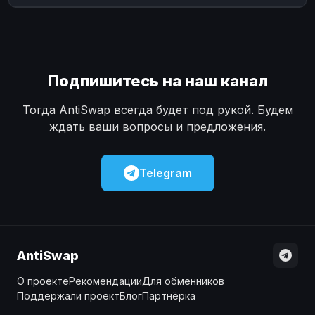
Наличные
Наличные
USD
USD
Наличные
Наличные
KZT
KZT
Подпишитесь на наш канал
Тогда AntiSwap всегда будет под рукой. Будем
ждать ваши вопросы и предложения.
Telegram
AntiSwap
О проекте
Рекомендации
Для обменников
Поддержали проект
Блог
Партнёрка