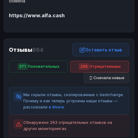
обмена
ЮMoney
ЮMoney
RUB
RUB
https://www.alfa.cash
БАЛАНСЫ КРИПТОБИРЖ
Binance
Binance
RUB
RUB
ИНТЕРНЕТ БАНКИНГ
СБЕР
СБЕР
RUB
RUB
Отзывы
864
Оставить отзыв
Альфа-Банк
Альфа-Банк
RUB
RUB
Райффайзен
Райффайзен
RUB
RUB
571
Положительных
293
Отрицательных
ВТБ
ВТБ
RUB
RUB
Сначала новые
Т-Банк
Т-Банк
RUB
RUB
Мы скрыли отзывы, скопированные с bestchange.
ДЕНЕЖНЫЕ ПЕРЕВОДЫ
Почему и как теперь устроены наши отзывы —
ЗК
ЗК
USD
USD
рассказали
в блоге
.
WU
WU
USD
USD
Обнаружено 293 отрицательных отзывов на
НАЛИЧНЫЕ ДЕНЬГИ
других мониторингах.
Наличные
Наличные
RUB
RUB