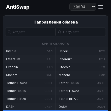
AntiSwap
Направления обмена
КРИПТОВАЛЮТА
Bitcoin
Bitcoin
BTC
BTC
Ethereum
Ethereum
ETH
ETH
Litecoin
Litecoin
LTC
LTC
Monero
Monero
XMR
XMR
Tether TRC20
Tether TRC20
USDT
USDT
Tether ERC20
Tether ERC20
USDT
USDT
Tether BEP20
Tether BEP20
USDT
USDT
DASH
DASH
DASH
DASH