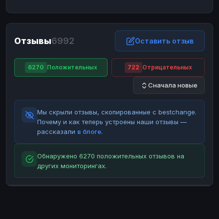
ЮMoney
ЮMoney
RUB
RUB
БАЛАНСЫ КРИПТОБИРЖ
Отзывы
6992
Binance
Binance
Оставить отзыв
RUB
RUB
ИНТЕРНЕТ БАНКИНГ
6270
Положительных
722
Отрицательных
СБЕР
СБЕР
RUB
RUB
Сначала новые
Альфа-Банк
Альфа-Банк
RUB
RUB
Райффайзен
Райффайзен
RUB
RUB
Мы скрыли отзывы, скопированные с bestchange.
ВТБ
ВТБ
RUB
RUB
Почему и как теперь устроены наши отзывы —
рассказали
в блоге
.
Т-Банк
Т-Банк
RUB
RUB
ДЕНЕЖНЫЕ ПЕРЕВОДЫ
Обнаружено 6270 положительных отзывов на
других мониторингах.
ЗК
ЗК
USD
USD
WU
WU
USD
USD
НАЛИЧНЫЕ ДЕНЬГИ
Наличные
Наличные
RUB
RUB