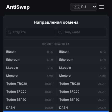
AntiSwap
Направления обмена
КРИПТОВАЛЮТА
Bitcoin
Bitcoin
BTC
BTC
Ethereum
Ethereum
ETH
ETH
Litecoin
Litecoin
LTC
LTC
Monero
Monero
XMR
XMR
Tether TRC20
Tether TRC20
USDT
USDT
Tether ERC20
Tether ERC20
USDT
USDT
Tether BEP20
Tether BEP20
USDT
USDT
DASH
DASH
DASH
DASH