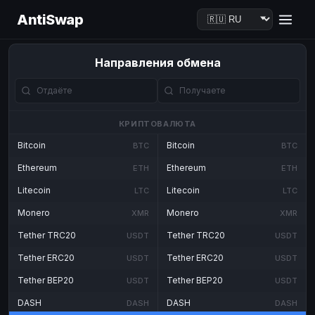
AntiSwap
Направления обмена
КРИПТОВАЛЮТА
Bitcoin
Bitcoin
BTC
BTC
Ethereum
Ethereum
ETH
ETH
Litecoin
Litecoin
LTC
LTC
Monero
Monero
XMR
XMR
Tether TRC20
Tether TRC20
USDT
USDT
Tether ERC20
Tether ERC20
USDT
USDT
Tether BEP20
Tether BEP20
USDT
USDT
DASH
DASH
DASH
DASH