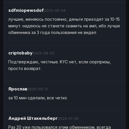
Наличные
Наличные
USD
USD
sdfmiopewsdof
2025-09-04
Наличные
Наличные
KZT
KZT
лучшие, меняюсь постоянно, деньги приходят за 10-15
минут. надеюсь не станете скамить на амл, ибо лучше
обменника за 3 года пользования не видел
criptobaby
2025-08-02
Подтверждаю, честные. KYC нет, если сюрпризы,
просто возврат.
Ярослав
2025-05-17
за 10 мин сделали, все четко
Андрей Штакельберг
2024-01-29
Раз 20 уже пользовался этим обменником, всегда