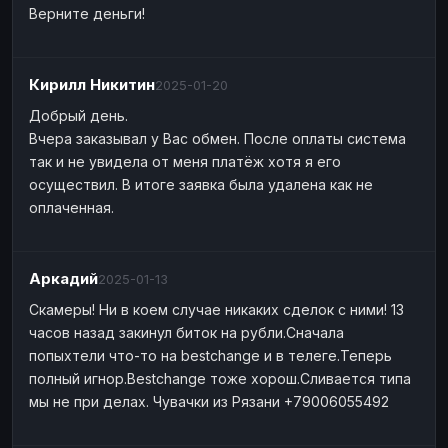
Верните деньги!
Кирилл Никитин
2025-01-20
Добрый день.
Вчера заказывал у Вас обмен. После оплаты система
так и не увидела от меня платёж хотя я его
осуществил. В итоге заявка была удалена как не
оплаченная.
Аркадий
2025-01-13
Скамеры! Ни в коем случае никаких сделок с ними! 13
часов назад закинул биток на рубли.Сначала
попыхтели что-то на bestchange и в телеге.Теперь
полный игнор.Bestchange тоже хорош.Сливается типа
мы не при делах. Чувачки из Рязани +79006055492