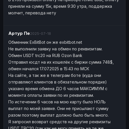
приняли на сумму 15к, время 9:30 утра, поддержка
молчит, перевода нету
Артур Пе
2025-07-18
Обменник ExBitBot он же exbitbot.net
Не выполнили заявку на обмен по реквизитам.
Обмен USDT trc20 на RUB Ozon Bank
Отправил юсдт на их кошелёк с биржи сумма 748$,
обмен начался 17.07.2025 в 15:43 по МСК
На сайте, а так же в телеграм боте (куда они
отправляют клиентов в обязательном порядке)
указано время обмена ДО 6 часов МАКСИМУМ с
момента оплаты заявки по их реквизитам.
По истечении 6 часов на мою карту было НОЛЬ
выплат по моей заявке. Они не присылают сумму
разом поэтому выплат должно было быть много.
Я запросил возврат средств на другие реквизиты
USDT TRC20 (так как не могу принять на те же