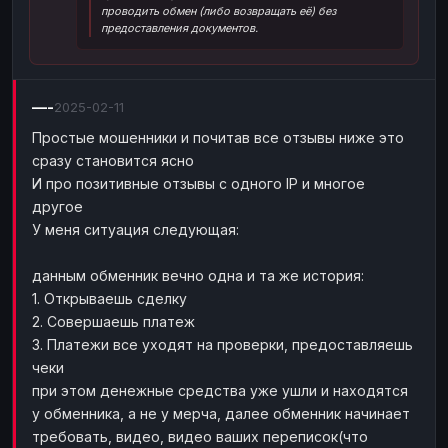
проводить обмен (либо возвращать её) без
Наличные
Наличные
USD
USD
предоставления документов.
Наличные
Наличные
KZT
KZT
—-
2025-02-11
Простые мошенники и почитав все отзывы ниже это
сразу становится ясно
И про позитивные отзывы с одного IP и многое
другое
У меня ситуация следующая:
данным обменник вечно одна и та же история:
1. Открываешь сделку
2. Совершаешь платеж
3. Платежи все уходят на проверки, предоставляешь
чеки
при этом денежные средства уже ушли и находятся
у обменника, а не у мерча, далее обменник начинает
требовать, видео, видео ваших переписок(что