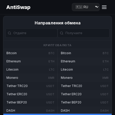
AntiSwap
Направления обмена
КРИПТОВАЛЮТА
Bitcoin
Bitcoin
BTC
BTC
Ethereum
Ethereum
ETH
ETH
Litecoin
Litecoin
LTC
LTC
Monero
Monero
XMR
XMR
Tether TRC20
Tether TRC20
USDT
USDT
Tether ERC20
Tether ERC20
USDT
USDT
Tether BEP20
Tether BEP20
USDT
USDT
DASH
DASH
DASH
DASH