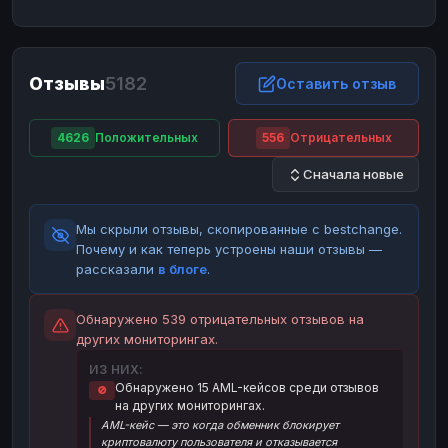
ЮMoney
ЮMoney
RUB
RUB
БАЛАНСЫ КРИПТОБИРЖ
Отзывы
5182
Binance
Binance
Оставить отзыв
RUB
RUB
ИНТЕРНЕТ БАНКИНГ
4626
Положительных
556
Отрицательных
СБЕР
СБЕР
RUB
RUB
Сначала новые
Альфа-Банк
Альфа-Банк
RUB
RUB
Райффайзен
Райффайзен
RUB
RUB
Мы скрыли отзывы, скопированные с bestchange.
ВТБ
ВТБ
RUB
RUB
Почему и как теперь устроены наши отзывы —
рассказали
в блоге
.
Т-Банк
Т-Банк
RUB
RUB
ДЕНЕЖНЫЕ ПЕРЕВОДЫ
Обнаружено 539 отрицательных отзывов на
других мониторингах.
ЗК
ЗК
USD
USD
ИЗ НИХ:
WU
WU
USD
USD
Обнаружено 15 AML-кейсов среди отзывов
🚫
на других мониторингах.
НАЛИЧНЫЕ ДЕНЬГИ
AML-кейс — это когда обменник блокирует
Наличные
Наличные
RUB
RUB
криптовалюту пользователя и отказывается