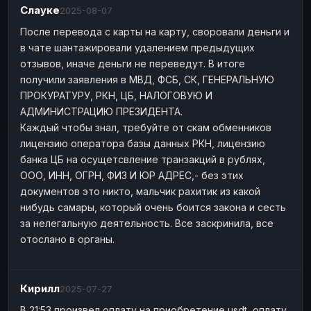
Слауке
2025-08-07
После перевода с карты на карту, своровали деньги и
в чате шантажировали удалением предыдущих
отзывов, иначе деньги не переведут. В итоге
получили заявления в МВД, ФСБ, СК, ГЕНЕРАЛЬНУЮ
ПРОКУРАТУРУ, РКН, ЦБ, НАЛОГОВУЮ И
АДМИНИСТРАЦИЮ ПРЕЗИДЕНТА.
Каждый чтобы знал, требуйте от скам обменников
лицензию оператора базы данных РКН, лицензию
банка ЦБ на осущетсвление транзакций в рублях,
ООО, ИНН, ОГРН, ФИЗ И ЮР АДРЕС,- без этих
документов это никто, мальчик рахитик из какой
нибудь самары, который очень боится закона и сесть
за нелегальную деятельность. Все заскринила, все
отослано в органы.
Кирилл
2025-07-27
В 21:53 произвел оплату на приобретение usdt, оплату