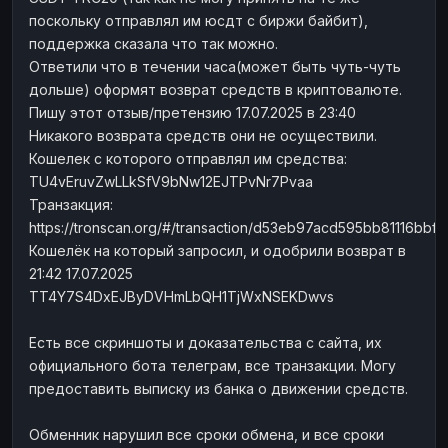
поскольку отправлял им юсдт с биржи байбит),
поддержка сказала что так можно.
Ответили что в течении часа(может быть чуть-чуть
дольше) оформят возврат средств в криптовалюте.
Пишу этот отзыв/претензию 17.07.2025 в 23:40
Никакого возврата средств они не осуществили.
Кошелек с которого отправлял им средства:
TU4vEruvZwLLkSfV9bNw12EJTPvNr7Pvaa
Транзакция:
https://tronscan.org/#/transaction/d53eb97acd595bb81116
Кошелёк на который запросил, и одобрили возврат в
21:42 17.07.2025
TT4Y7S4DxEJByDVHmLbQH1TjWxNSEKDwvs
Есть все скриншоты и доказательства с сайта, их
официального бота телеграм, все транзакции. Могу
предоставить выписку из банка о движении средств.
Обменник нарушил все сроки обмена, и все сроки