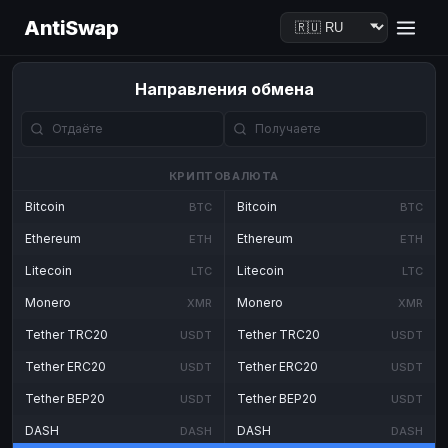
AntiSwap
Направления обмена
КРИПТОВАЛЮТА
Bitcoin
Bitcoin
BTC
BTC
Ethereum
Ethereum
ETH
ETH
Litecoin
Litecoin
LTC
LTC
Monero
Monero
XMR
XMR
Tether TRC20
Tether TRC20
USDT
USDT
Tether ERC20
Tether ERC20
USDT
USDT
Tether BEP20
Tether BEP20
USDT
USDT
DASH
DASH
DASH
DASH