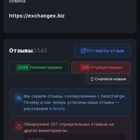
обмена
ЮMoney
ЮMoney
RUB
RUB
https://exchangex.biz
БАЛАНСЫ КРИПТОБИРЖ
Binance
Binance
RUB
RUB
ИНТЕРНЕТ БАНКИНГ
СБЕР
СБЕР
RUB
RUB
Отзывы
2345
Оставить отзыв
Альфа-Банк
Альфа-Банк
RUB
RUB
Райффайзен
Райффайзен
RUB
RUB
2086
Положительных
259
Отрицательных
ВТБ
ВТБ
RUB
RUB
Сначала новые
Т-Банк
Т-Банк
RUB
RUB
Мы скрыли отзывы, скопированные с bestchange.
ДЕНЕЖНЫЕ ПЕРЕВОДЫ
Почему и как теперь устроены наши отзывы —
ЗК
ЗК
USD
USD
рассказали
в блоге
.
WU
WU
USD
USD
Обнаружено 257 отрицательных отзывов на
НАЛИЧНЫЕ ДЕНЬГИ
других мониторингах.
Наличные
Наличные
RUB
RUB
ИЗ НИХ: