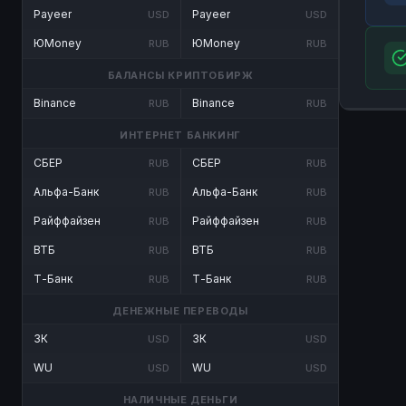
Payeer
Payeer
USD
USD
ЮMoney
ЮMoney
RUB
RUB
БАЛАНСЫ КРИПТОБИРЖ
Binance
Binance
RUB
RUB
ИНТЕРНЕТ БАНКИНГ
СБЕР
СБЕР
RUB
RUB
Альфа-Банк
Альфа-Банк
RUB
RUB
Райффайзен
Райффайзен
RUB
RUB
ВТБ
ВТБ
RUB
RUB
Т-Банк
Т-Банк
RUB
RUB
ДЕНЕЖНЫЕ ПЕРЕВОДЫ
ЗК
ЗК
USD
USD
WU
WU
USD
USD
НАЛИЧНЫЕ ДЕНЬГИ