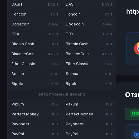
DASH
DASH
DASH
DASH
http
Toncoin
Toncoin
TON
TON
Dogecoin
Dogecoin
DOGE
DOGE
TRX
TRX
TRON
TRON
Bitcoin Cash
Bitcoin Cash
BCH
BCH
BinanceCoin
BinanceCoin
BEP20
BEP20
Ether Classic
Ether Classic
ETC
ETC
Solana
Solana
SOL
SOL
Ripple
Ripple
XRP
XRP
Отз
ЭЛЕКТРОННЫЕ ДЕНЬГИ
Paxum
Paxum
USD
USD
116
Perfect Money
Perfect Money
USD
USD
Payoneer
Payoneer
USD
USD
PayPal
PayPal
USD
USD