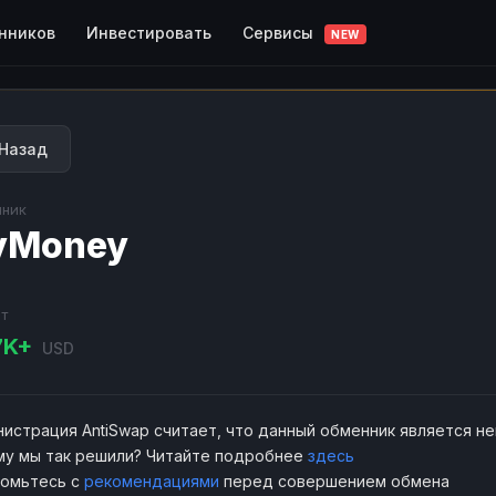
Сервисы
нников
Инвестировать
NEW
Назад
ник
yMoney
т
7K+
USD
истрация AntiSwap считает, что данный обменник является н
у мы так решили? Читайте подробнее
здесь
комьтесь с
рекомендациями
перед совершением обмена