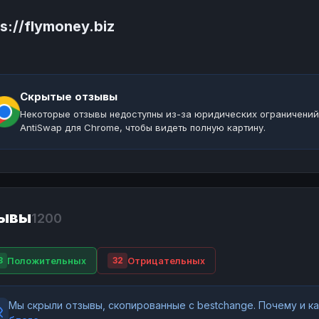
s://flymoney.biz
Скрытые отзывы
Некоторые отзывы недоступны из-за юридических ограничений
AntiSwap для Chrome, чтобы видеть полную картину.
ывы
1200
Положительных
Отрицательных
8
32
Мы скрыли отзывы, скопированные с bestchange. Почему и 