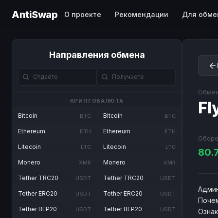
AntiSwap
О проекте
Рекомендации
Для обме
Направления обмена
Обмен
КРИПТОВАЛЮТА
Fl
Bitcoin
Bitcoin
BTC
BTC
Ethereum
Ethereum
ETH
ETH
Оборо
Litecoin
Litecoin
LTC
LTC
80.
Monero
Monero
XMR
XMR
Tether TRC20
Tether TRC20
USDT
USDT
Админ
Tether ERC20
Tether ERC20
USDT
USDT
Почем
Tether BEP20
Tether BEP20
USDT
USDT
Озна