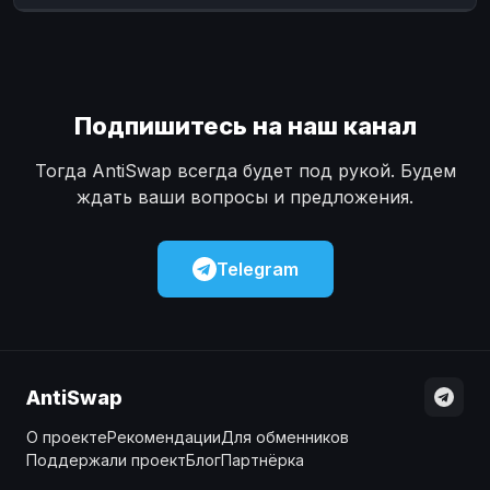
Наличные
Наличные
USD
USD
Наличные
Наличные
KZT
KZT
Подпишитесь на наш канал
Тогда AntiSwap всегда будет под рукой. Будем
ждать ваши вопросы и предложения.
Telegram
AntiSwap
О проекте
Рекомендации
Для обменников
Поддержали проект
Блог
Партнёрка