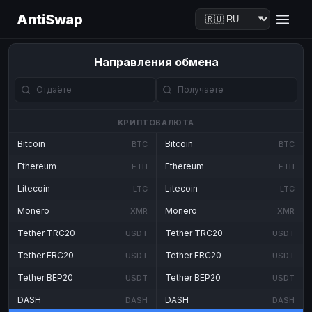
AntiSwap
Направления обмена
КРИПТОВАЛЮТА
Bitcoin
Bitcoin
BTC
BTC
Ethereum
Ethereum
ETH
ETH
Litecoin
Litecoin
LTC
LTC
Monero
Monero
XMR
XMR
Tether TRC20
Tether TRC20
USDT
USDT
Tether ERC20
Tether ERC20
USDT
USDT
Tether BEP20
Tether BEP20
USDT
USDT
DASH
DASH
DASH
DASH