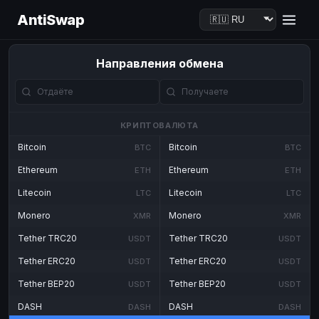
AntiSwap
Направления обмена
КРИПТОВАЛЮТА
Bitcoin
Bitcoin
BTC
BTC
Ethereum
Ethereum
ETH
ETH
Litecoin
Litecoin
LTC
LTC
Monero
Monero
XMR
XMR
Tether TRC20
Tether TRC20
USDT
USDT
Tether ERC20
Tether ERC20
USDT
USDT
Tether BEP20
Tether BEP20
USDT
USDT
DASH
DASH
DASH
DASH