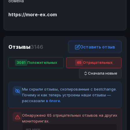
обмена
ЮMoney
ЮMoney
RUB
RUB
https://more-ex.com
БАЛАНСЫ КРИПТОБИРЖ
Binance
Binance
RUB
RUB
ИНТЕРНЕТ БАНКИНГ
СБЕР
СБЕР
RUB
RUB
Отзывы
3146
Оставить отзыв
Альфа-Банк
Альфа-Банк
RUB
RUB
Райффайзен
Райффайзен
RUB
RUB
3081
Положительных
65
Отрицательных
ВТБ
ВТБ
RUB
RUB
Сначала новые
Т-Банк
Т-Банк
RUB
RUB
Мы скрыли отзывы, скопированные с bestchange.
ДЕНЕЖНЫЕ ПЕРЕВОДЫ
Почему и как теперь устроены наши отзывы —
ЗК
ЗК
USD
USD
рассказали
в блоге
.
WU
WU
USD
USD
Обнаружено 65 отрицательных отзывов на других
НАЛИЧНЫЕ ДЕНЬГИ
мониторингах.
Наличные
Наличные
RUB
RUB
ИЗ НИХ: