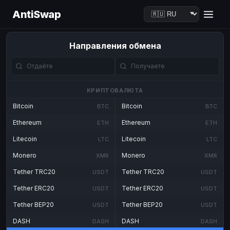
AntiSwap
Направления обмена
КРИПТОВАЛЮТА
Bitcoin
Bitcoin
BTC
BTC
Ethereum
Ethereum
ETH
ETH
Litecoin
Litecoin
LTC
LTC
Monero
Monero
XMR
XMR
Tether TRC20
Tether TRC20
USDT
USDT
Tether ERC20
Tether ERC20
USDT
USDT
Tether BEP20
Tether BEP20
USDT
USDT
DASH
DASH
DASH
DASH