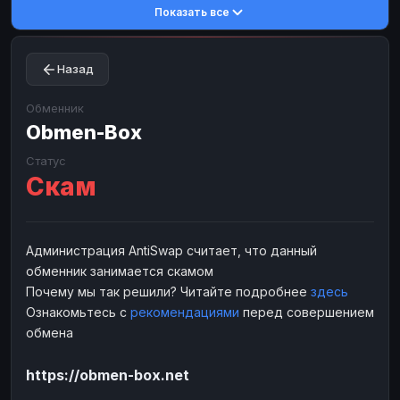
Показать все
Toncoin
Toncoin
TON
TON
Dogecoin
Dogecoin
DOGE
DOGE
Назад
TRX
TRX
TRON
TRON
Bitcoin Cash
Bitcoin Cash
BCH
BCH
Обменник
BinanceCoin
Obmen-Box
BinanceCoin
BEP20
BEP20
Ether Classic
Ether Classic
ETC
ETC
Статус
Скам
Solana
Solana
SOL
SOL
Ripple
Ripple
XRP
XRP
ЭЛЕКТРОННЫЕ ДЕНЬГИ
Администрация AntiSwap считает, что данный
обменник занимается скамом
Paxum
Paxum
USD
USD
Почему мы так решили? Читайте подробнее
здесь
Perfect Money
Perfect Money
USD
USD
Ознакомьтесь с
рекомендациями
перед совершением
Payoneer
Payoneer
USD
USD
обмена
PayPal
PayPal
USD
USD
https://obmen-box.net
Payeer
Payeer
USD
USD