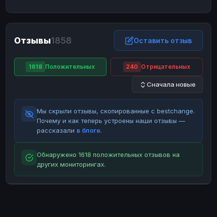
ЮMoney
ЮMoney
RUB
RUB
БАЛАНСЫ КРИПТОБИРЖ
Отзывы
1858
Binance
Binance
Оставить отзыв
RUB
RUB
ИНТЕРНЕТ БАНКИНГ
1618
Положительных
240
Отрицательных
СБЕР
СБЕР
RUB
RUB
Сначала новые
Альфа-Банк
Альфа-Банк
RUB
RUB
Райффайзен
Райффайзен
RUB
RUB
Мы скрыли отзывы, скопированные с bestchange.
ВТБ
ВТБ
RUB
RUB
Почему и как теперь устроены наши отзывы —
рассказали
в блоге
.
Т-Банк
Т-Банк
RUB
RUB
ДЕНЕЖНЫЕ ПЕРЕВОДЫ
Обнаружено 1618 положительных отзывов на
других мониторингах.
ЗК
ЗК
USD
USD
WU
WU
USD
USD
НАЛИЧНЫЕ ДЕНЬГИ
Наличные
Наличные
RUB
RUB