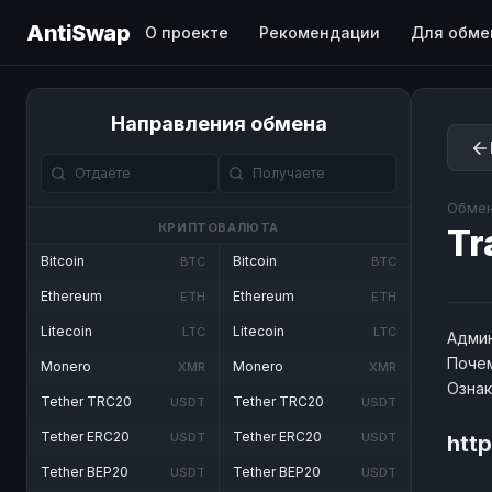
AntiSwap
О проекте
Рекомендации
Для обме
Направления обмена
Обмен
КРИПТОВАЛЮТА
Tr
Bitcoin
Bitcoin
BTC
BTC
Ethereum
Ethereum
ETH
ETH
Litecoin
Litecoin
LTC
LTC
Админ
Почем
Monero
Monero
XMR
XMR
Озна
Tether TRC20
Tether TRC20
USDT
USDT
Tether ERC20
Tether ERC20
USDT
USDT
http
Tether BEP20
Tether BEP20
USDT
USDT