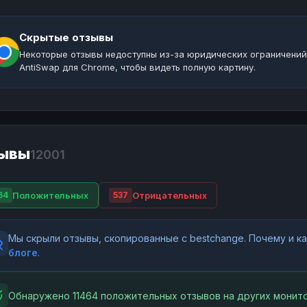
Скрытые отзывы
Некоторые отзывы недоступны из-за юридических ограничений
AntiSwap для Chrome, чтобы видеть полную картину.
ывы
12001
Положительных
Отрицательных
64
537
Мы скрыли отзывы, скопированные с bestchange. Почему и 
блоге
.
Обнаружено 11464 положительных отзывов на других монито