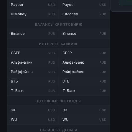
Payeer
Payeer
USD
USD
ЮMoney
ЮMoney
RUB
RUB
БАЛАНСЫ КРИПТОБИРЖ
Binance
Binance
RUB
RUB
ИНТЕРНЕТ БАНКИНГ
СБЕР
СБЕР
RUB
RUB
Альфа-Банк
Альфа-Банк
RUB
RUB
Райффайзен
Райффайзен
RUB
RUB
ВТБ
ВТБ
RUB
RUB
Т-Банк
Т-Банк
RUB
RUB
ДЕНЕЖНЫЕ ПЕРЕВОДЫ
ЗК
ЗК
USD
USD
WU
WU
USD
USD
НАЛИЧНЫЕ ДЕНЬГИ