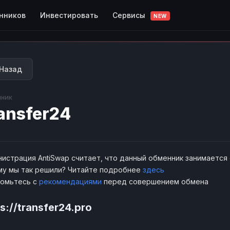
Сервисы
нников
Инвестировать
NEW
Назад
ник
ansfer24
истрация AntiSwap считает, что данный обменник занимается
у мы так решили? Читайте подробнее
здесь
комьтесь с
рекомендациями
перед совершением обмена
s://transfer24.pro