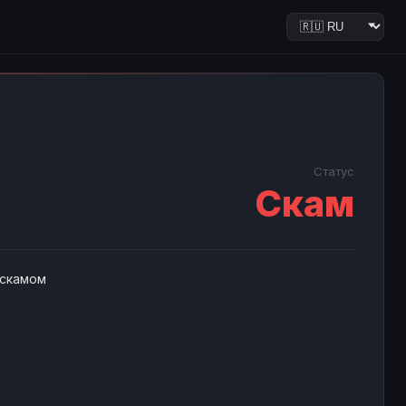
Статус
Скам
 скамом