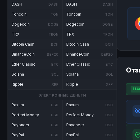
DASH
DASH
DASH
DASH
Toncoin
Toncoin
TON
TON
Dogecoin
Dogecoin
DOGE
DOGE
TRX
TRX
TRON
TRON
Bitcoin Cash
Bitcoin Cash
BCH
BCH
BinanceCoin
BinanceCoin
BEP20
BEP20
Ether Classic
Ether Classic
ETC
ETC
Отз
Solana
Solana
SOL
SOL
Ripple
Ripple
XRP
XRP
114
ЭЛЕКТРОННЫЕ ДЕНЬГИ
Paxum
Paxum
USD
USD
Perfect Money
Perfect Money
USD
USD
Payoneer
Payoneer
USD
USD
PayPal
PayPal
USD
USD