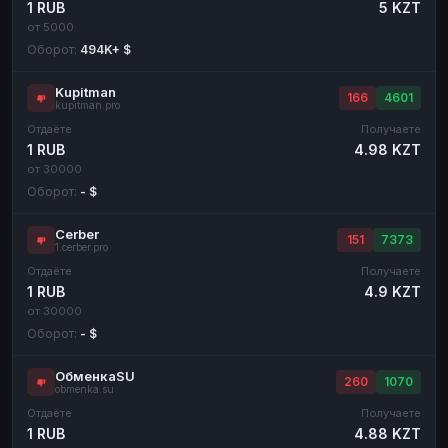
1 RUB
5 KZT
от 5000
Оборот:
494K+ $
Kupitman
166
4601
kupitman.pro
Отдаёте
Получаете
1 RUB
4.98 KZT
от 30000
Оборот:
- $
Cerber
151
7373
1.cerber.pro
Отдаёте
Получаете
1 RUB
4.9 KZT
от 30000
Оборот:
- $
ОбменкаSU
260
1070
obmenka.su
Отдаёте
Получаете
1 RUB
4.88 KZT