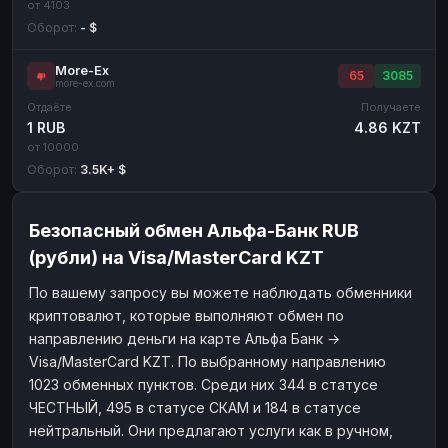
от 4103
Оборот:
- $
More-Ex
65
3085
more-ex.com
Отдаёте
Получаете
1 RUB
4.86 KZT
от 10000
Оборот:
3.5K+ $
Безопасный обмен Альфа-Банк RUB
(рубли) на Visa/MasterCard KZT
По вашему запросу вы можете наблюдать обменники
криптовалют, которые выполняют обмен по
направлению деньги на карте Альфа Банк →
Visa/MasterCard KZT. По выбранному направлению
1023 обменных пунктов. Среди них 344 в статусе
ЧЕСТНЫЙ, 495 в статусе СКАМ и 184 в статусе
нейтральный. Они предлагают услуги как в ручном,