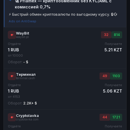
🚀 Priamex — криптообменник без KYC/AML с
комиссией 0,7%
Наличные
Наличные
RUB
RUB
⚡ Быстрый обмен криптовалюты по выгодному курсу. 🔒💱
Наличные
Наличные
USD
USD
Ads on AntiSwap
Наличные
Наличные
KZT
KZT
WayBit
32
814
waybit.pl
Отдаёте
Получаете
1 RUB
5.21 KZT
от 10000
Оборот:
- $
Терминал
49
1103
terminal.cash
Отдаёте
Получаете
1 RUB
5.06 KZT
от 4153
Оборот:
2.2K+ $
Cryptolavka
44
1721
cryptolavka.com
Отдаёте
Получаете