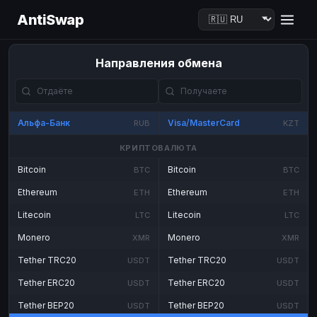
AntiSwap
Направления обмена
Альфа-Банк
Visa/MasterCard
RUB
KZT
КРИПТОВАЛЮТА
Bitcoin
Bitcoin
BTC
BTC
Ethereum
Ethereum
ETH
ETH
Litecoin
Litecoin
LTC
LTC
Monero
Monero
XMR
XMR
Tether TRC20
Tether TRC20
USDT
USDT
Tether ERC20
Tether ERC20
USDT
USDT
Tether BEP20
Tether BEP20
USDT
USDT