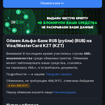
Показать все
DASH
DASH
DASH
DASH
Toncoin
Toncoin
TON
TON
Dogecoin
Dogecoin
DOGE
DOGE
TRX
TRX
TRON
TRON
Bitcoin Cash
Bitcoin Cash
BCH
BCH
Обмен Альфа-Банк RUB (рубли) (RUB) на
BinanceCoin
BinanceCoin
BEP20
BEP20
Visa/MasterCard KZT (KZT)
Ether Classic
Ether Classic
ETC
ETC
Внимание! В последнее время участились случаи
AML-
Solana
Solana
SOL
SOL
мошенничества
среди обменных пунктов. Обменник
может заблокировать ваши средства, ссылаясь
Ripple
Ripple
XRP
XRP
на «проверку AML», и потребовать документы.
ЭЛЕКТРОННЫЕ ДЕНЬГИ
Подробности — в нашем
Telegram-канале
.
Paxum
Paxum
USD
USD
Обменники, не требующие AML/KYC, отмечены бейджем
.
★ Без AML/KYC
Perfect Money
Perfect Money
USD
USD
Перед обменом изучите наши
Рекомендации
.
Payoneer
Payoneer
USD
USD
PayPal
PayPal
USD
USD